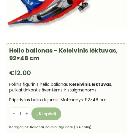
Helio balionas – Keleivinis lėktuvas,
92×48 cm
€
12.00
Folinis figūrinis helio balionas
Keleivinis lėktuvas
,
puikiai tinkantis šventėms ir staigmenoms.
Pripildytas helio dujomis. Matmenys: 92×48 cm.
produkto
kiekis:
Į Krepšelį
Helio
balionas
-
Kategorijos:
Balionai
,
Foliniai figūrinai ( 24 colių)
Keleivinis