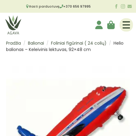
Rasti parduotuvę
+370 656 97995
Pradžia
Balionai
Foliniai figūrinai ( 24 colių)
Helio
balionas – Keleivinis lėktuvas, 92×48 cm