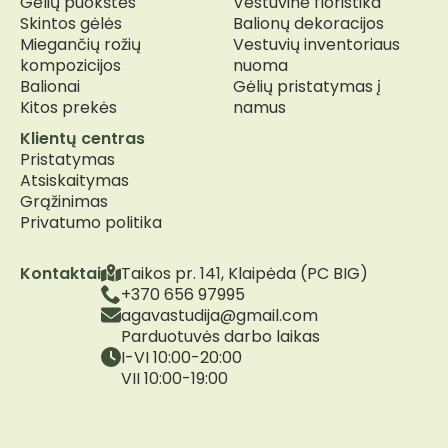
Gėlių puokštės
Vestuvinė floristika
Skintos gėlės
Balionų dekoracijos
Miegančių rožių
Vestuvių inventoriaus
kompozicijos
nuoma
Balionai
Gėlių pristatymas į
Kitos prekės
namus
Klientų centras
Pristatymas
Atsiskaitymas
Grąžinimas
Privatumo politika
Kontaktai
Taikos pr. 141, Klaipėda (PC BIG)
+370 656 97995
agavastudija@gmail.com
Parduotuvės darbo laikas
I-VI 10:00-20:00
VII 10:00-19:00