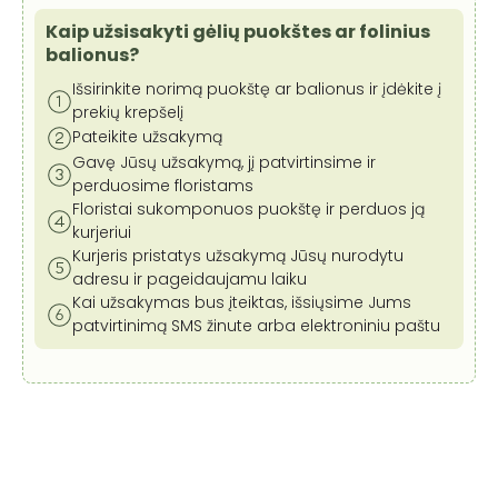
lėktuvas,
92x48
Kaip užsisakyti gėlių puokštes ar folinius
cm
balionus?
Išsirinkite norimą puokštę ar balionus ir įdėkite į
prekių krepšelį
Pateikite užsakymą
Gavę Jūsų užsakymą, jį patvirtinsime ir
perduosime floristams
Floristai sukomponuos puokštę ir perduos ją
kurjeriui
Kurjeris pristatys užsakymą Jūsų nurodytu
adresu ir pageidaujamu laiku
Kai užsakymas bus įteiktas, išsiųsime Jums
patvirtinimą SMS žinute arba elektroniniu paštu