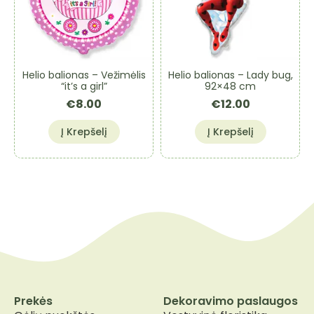
Helio balionas – Vežimėlis
Helio balionas – Lady bug,
“it’s a girl”
92×48 cm
€
8.00
€
12.00
Į Krepšelį
Į Krepšelį
Prekės
Dekoravimo paslaugos