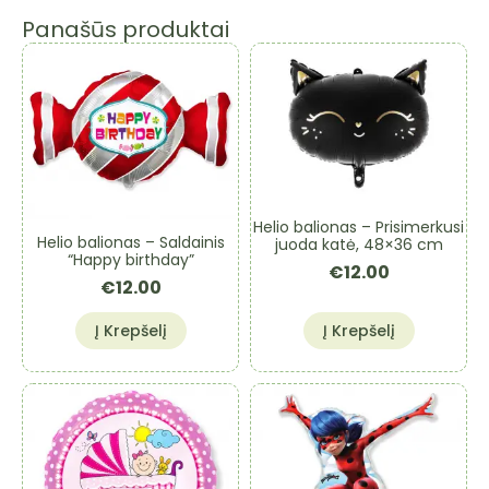
Panašūs produktai
Helio balionas – Prisimerkusi
Helio balionas – Saldainis
juoda katė, 48×36 cm
“Happy birthday”
€
12.00
€
12.00
Į Krepšelį
Į Krepšelį