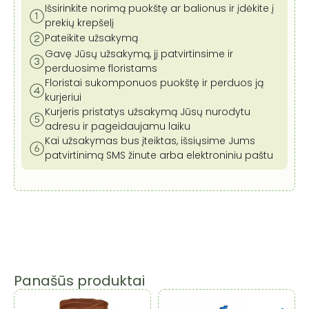
Išsirinkite norimą puokštę ar balionus ir įdėkite į
prekių krepšelį
Pateikite užsakymą
Gavę Jūsų užsakymą, jį patvirtinsime ir
perduosime floristams
Floristai sukomponuos puokštę ir perduos ją
kurjeriui
Kurjeris pristatys užsakymą Jūsų nurodytu
adresu ir pageidaujamu laiku
Kai užsakymas bus įteiktas, išsiųsime Jums
patvirtinimą SMS žinute arba elektroniniu paštu
Panašūs produktai