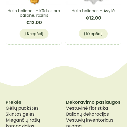
Helio balionas – Kūdikis oro
Helio balionas – Avytė
balione, rožinis
€
12.00
€
12.00
Į Krepšelį
Į Krepšelį
Prekės
Dekoravimo paslaugos
Gėlių puokštės
Vestuvinė floristika
Skintos gėlės
Balionų dekoracijos
Miegančių rožių
Vestuvių inventoriaus
kompozicijos
nuoma