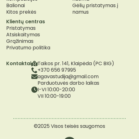
Balionai
Gėlių pristatymas į
Kitos prekės
namus
Klientų centras
Pristatymas
Atsiskaitymas
Grąžinimas
Privatumo politika
Kontaktai
Taikos pr. 141, Klaipėda (PC BIG)
+370 656 97995
agavastudija@gmail.com
Parduotuvės darbo laikas
I-VI 10:00-20:00
VII 10:00-19:00
©2025 Visos teisės saugomos