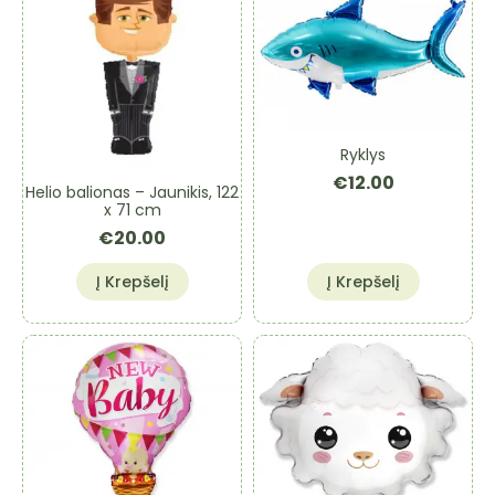
Ryklys
€
12.00
Helio balionas – Jaunikis, 122
x 71 cm
€
20.00
Į Krepšelį
Į Krepšelį