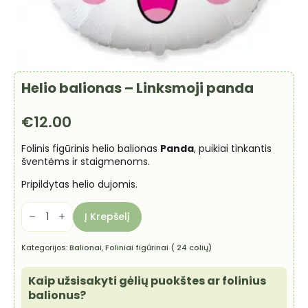
Helio balionas – Linksmoji panda
€
12.00
Folinis figūrinis helio balionas
Panda
, puikiai tinkantis
šventėms ir staigmenoms.
Pripildytas helio dujomis.
produkto
kiekis:
Į Krepšelį
Helio
balionas
-
Kategorijos:
Balionai
,
Foliniai figūrinai ( 24 colių)
Linksmoji
panda
Kaip užsisakyti gėlių puokštes ar folinius
balionus?