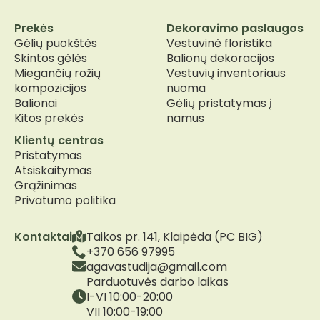
Prekės
Dekoravimo paslaugos
Gėlių puokštės
Vestuvinė floristika
Skintos gėlės
Balionų dekoracijos
Miegančių rožių
Vestuvių inventoriaus
kompozicijos
nuoma
Balionai
Gėlių pristatymas į
Kitos prekės
namus
Klientų centras
Pristatymas
Atsiskaitymas
Grąžinimas
Privatumo politika
Kontaktai
Taikos pr. 141, Klaipėda (PC BIG)
+370 656 97995
agavastudija@gmail.com
Parduotuvės darbo laikas
I-VI 10:00-20:00
VII 10:00-19:00