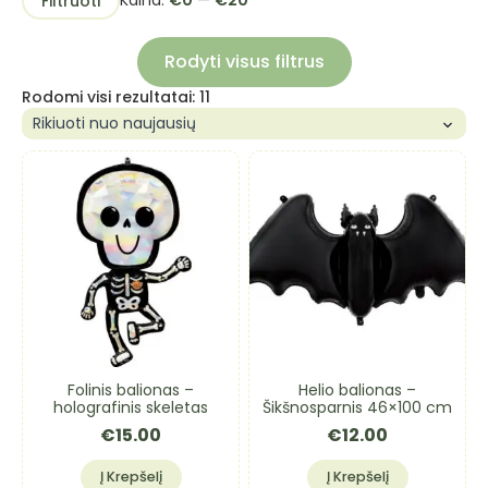
Kaina:
€0
—
€20
Filtruoti
kaina
kaina
Rodyti visus filtrus
Rūšiuojama
Rodomi visi rezultatai: 11
pagal
naujausią
Folinis balionas –
Helio balionas –
holografinis skeletas
Šikšnosparnis 46×100 cm
€
15.00
€
12.00
Į Krepšelį
Į Krepšelį