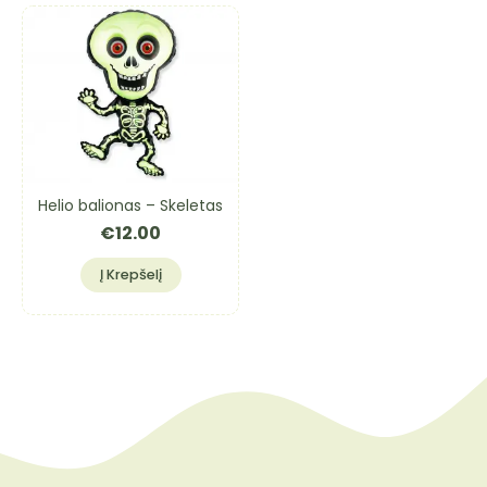
Helio balionas – Skeletas
€
12.00
Į Krepšelį