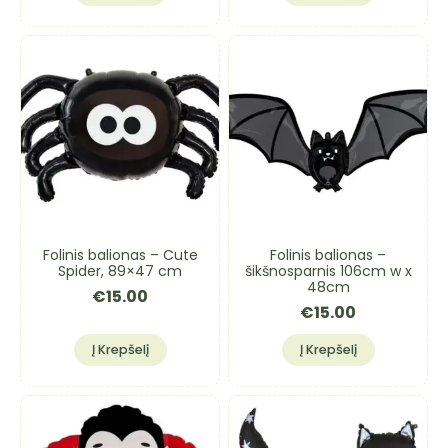
Folinis balionas – Cute
Folinis balionas –
Spider, 89×47 cm
šikšnosparnis 106cm w x
48cm
€
15.00
€
15.00
Į Krepšelį
Į Krepšelį