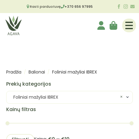
Rasti parduotuvę
+370 656 97995
Pradžia
Balionai
Foliniai mažyliai IBREX
Prekių kategorijos
×
Foliniai mažyliai IBREX
Kainų filtras
Min
Maks