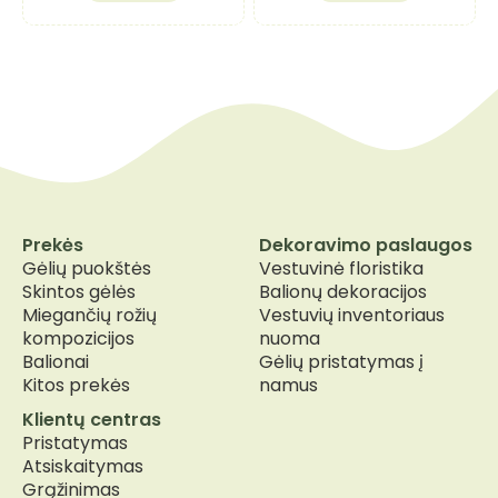
Prekės
Dekoravimo paslaugos
Gėlių puokštės
Vestuvinė floristika
Skintos gėlės
Balionų dekoracijos
Miegančių rožių
Vestuvių inventoriaus
kompozicijos
nuoma
Balionai
Gėlių pristatymas į
Kitos prekės
namus
Klientų centras
Pristatymas
Atsiskaitymas
Grąžinimas