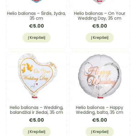
Helio balionas – Širdis, žydra,
Helio balionas – On Your
35 cm
Wedding Day, 35 cm
€
5.00
€
5.00
Į Krepšelį
Į Krepšelį
Helio balionas – Wedding,
Helio balionas – Happy
balandžiai ir žiedai, 35 cm
Wedding, balta, 35 cm
€
5.00
€
5.00
Į Krepšelį
Į Krepšelį