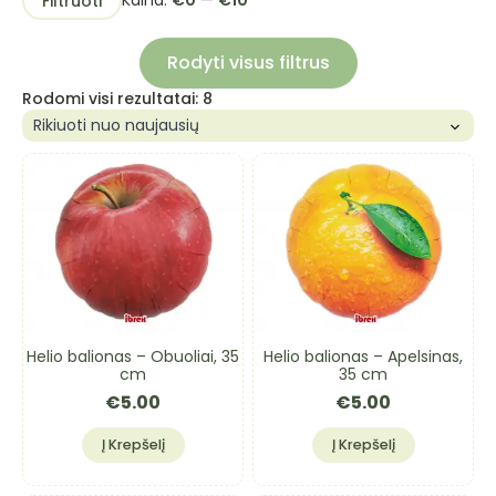
Kaina:
€0
—
€10
Filtruoti
kaina
kaina
Rodyti visus filtrus
Rūšiuojama
Rodomi visi rezultatai: 8
pagal
naujausią
Helio balionas – Obuoliai, 35
Helio balionas – Apelsinas,
cm
35 cm
€
5.00
€
5.00
Į Krepšelį
Į Krepšelį