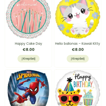
Happy Cake Day
Helio balionas – Kawaii Kitty
€
8.00
€
8.00
Į Krepšelį
Į Krepšelį