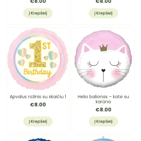
€
8.00
€
8.00
Į Krepšelį
Į Krepšelį
Apvalus rožinis su skaičiu 1
Helio balionas – katė su
karūna
€
8.00
€
8.00
Į Krepšelį
Į Krepšelį