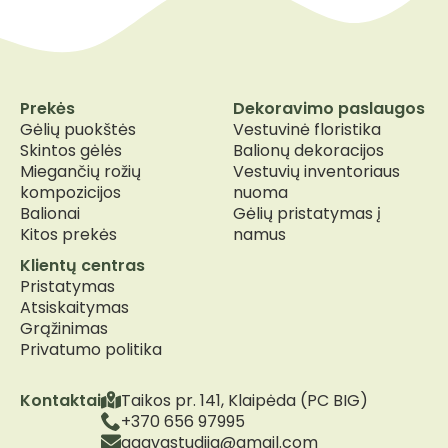
Prekės
Dekoravimo paslaugos
Gėlių puokštės
Vestuvinė floristika
Skintos gėlės
Balionų dekoracijos
Miegančių rožių
Vestuvių inventoriaus
kompozicijos
nuoma
Balionai
Gėlių pristatymas į
Kitos prekės
namus
Klientų centras
Pristatymas
Atsiskaitymas
Grąžinimas
Privatumo politika
Kontaktai
Taikos pr. 141, Klaipėda (PC BIG)
+370 656 97995
agavastudija@gmail.com