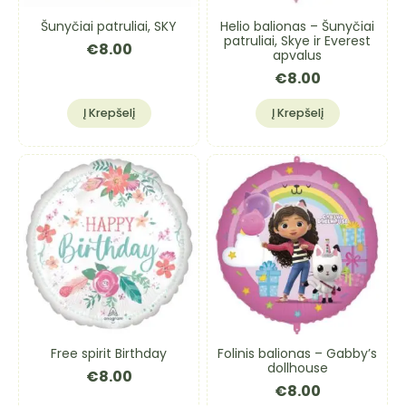
Šunyčiai patruliai, SKY
Helio balionas – Šunyčiai
patruliai, Skye ir Everest
€
8.00
apvalus
€
8.00
Į Krepšelį
Į Krepšelį
Free spirit Birthday
Folinis balionas – Gabby’s
dollhouse
€
8.00
€
8.00