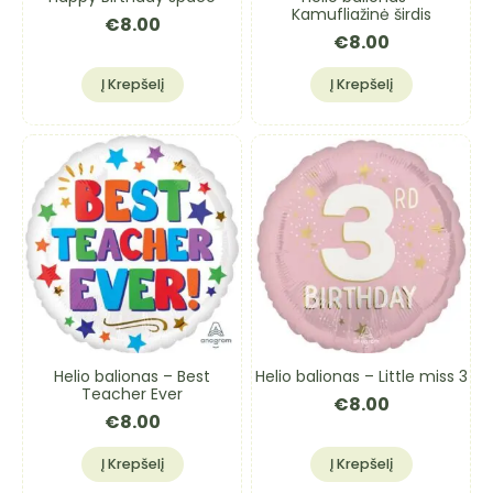
Kamufliažinė širdis
€
8.00
€
8.00
Į Krepšelį
Į Krepšelį
Helio balionas – Best
Helio balionas – Little miss 3
Teacher Ever
€
8.00
€
8.00
Į Krepšelį
Į Krepšelį