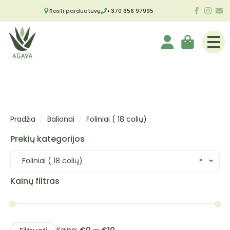
Rasti parduotuvę
+370 656 97995
Pradžia
Balionai
Foliniai ( 18 colių)
Prekių kategorijos
×
Foliniai ( 18 colių)
Kainų filtras
Min
Maks