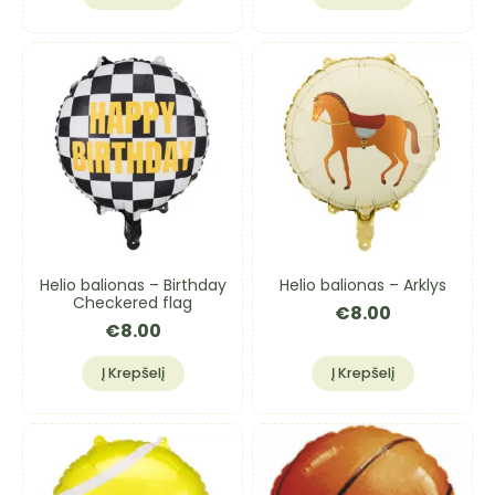
Helio balionas – Birthday
Helio balionas – Arklys
Checkered flag
€
8.00
€
8.00
Į Krepšelį
Į Krepšelį