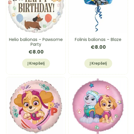
Helio balionas – Pawsome
Folinis balionas – Blaze
Party
€
8.00
€
8.00
Į Krepšelį
Į Krepšelį