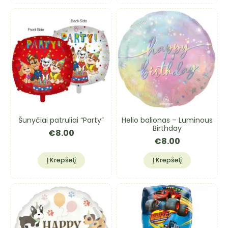
Šunyčiai patruliai “Party”
Helio balionas – Luminous
Birthday
€
8.00
€
8.00
Į Krepšelį
Į Krepšelį