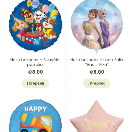
Helio balionas – Šunyčiai
Helio balionas – Ledo šalis
patruliai
“Ana ir Elza”
€
8.00
€
8.00
Į Krepšelį
Į Krepšelį