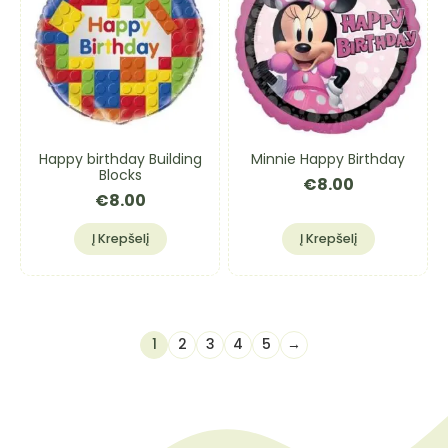
Happy birthday Building
Minnie Happy Birthday
Blocks
€
8.00
€
8.00
Į Krepšelį
Į Krepšelį
1
2
3
4
5
→