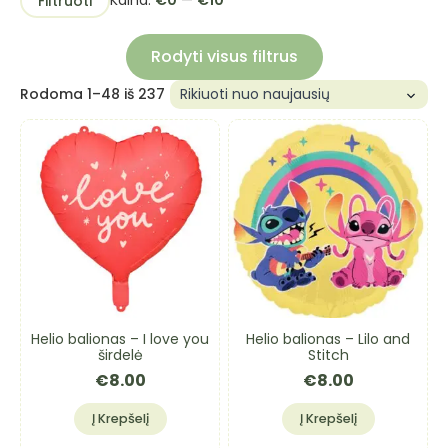
Kaina:
€0
—
€10
Filtruoti
kaina
kaina
Rodyti visus filtrus
Rūšiuojama
Rodoma 1–48 iš 237
pagal
naujausią
Helio balionas – I love you
Helio balionas – Lilo and
širdelė
Stitch
€
8.00
€
8.00
Į Krepšelį
Į Krepšelį