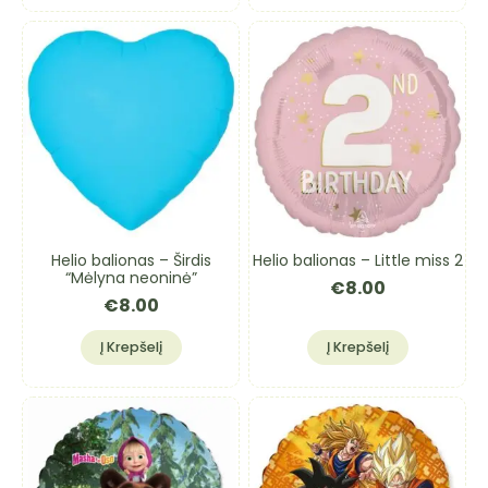
Helio balionas – Širdis
Helio balionas – Little miss 2
“Mėlyna neoninė”
€
8.00
€
8.00
Į Krepšelį
Į Krepšelį