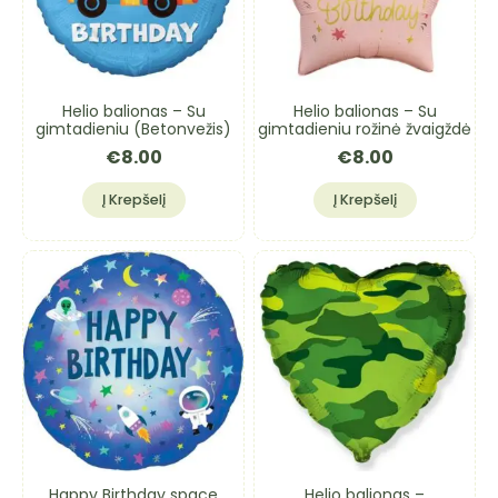
Helio balionas – Su
Helio balionas – Su
gimtadieniu (Betonvežis)
gimtadieniu rožinė žvaigždė
€
8.00
€
8.00
Į Krepšelį
Į Krepšelį
Happy Birthday space
Helio balionas –