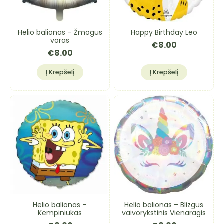
Helio balionas – Žmogus
Happy Birthday Leo
voras
€
8.00
€
8.00
Į Krepšelį
Į Krepšelį
Helio balionas –
Helio balionas – Blizgus
Kempiniukas
vaivorykstinis Vienaragis