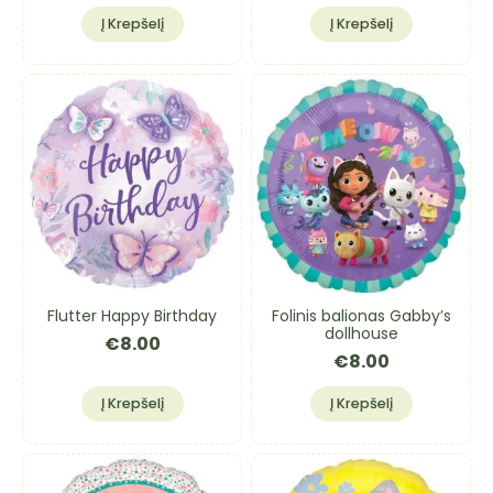
Į Krepšelį
Į Krepšelį
Flutter Happy Birthday
Folinis balionas Gabby’s
dollhouse
€
8.00
€
8.00
Į Krepšelį
Į Krepšelį