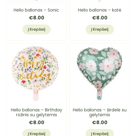
Helio balionas – Sonic
Helio balionas – katė
€
8.00
€
8.00
Į Krepšelį
Į Krepšelį
Helio balionas – Birthday
Helio balionas – širdelė su
rožinis su gėlytėmis
gėlytėmis
€
8.00
€
8.00
Į Krepšelį
Į Krepšelį