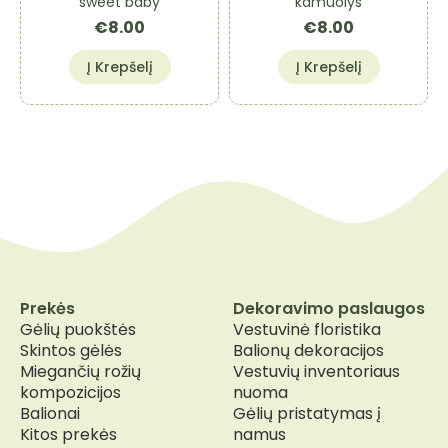
sweet baby
kamuolys
€
8.00
€
8.00
Į Krepšelį
Į Krepšelį
Prekės
Dekoravimo paslaugos
Gėlių puokštės
Vestuvinė floristika
Skintos gėlės
Balionų dekoracijos
Miegančių rožių
Vestuvių inventoriaus
kompozicijos
nuoma
Balionai
Gėlių pristatymas į
Kitos prekės
namus