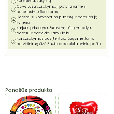
Pateikite užsakymą
Gavę Jūsų užsakymą, jį patvirtinsime ir
perduosime floristams
Floristai sukomponuos puokštę ir perduos ją
kurjeriui
Kurjeris pristatys užsakymą Jūsų nurodytu
adresu ir pageidaujamu laiku
Kai užsakymas bus įteiktas, išsiųsime Jums
patvirtinimą SMS žinute arba elektroniniu paštu
Panašūs produktai