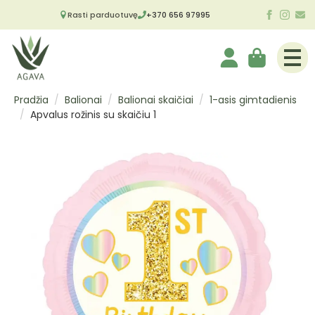
Rasti parduotuvę
+370 656 97995
Pradžia
Balionai
Balionai skaičiai
1-asis gimtadienis
Apvalus rožinis su skaičiu 1