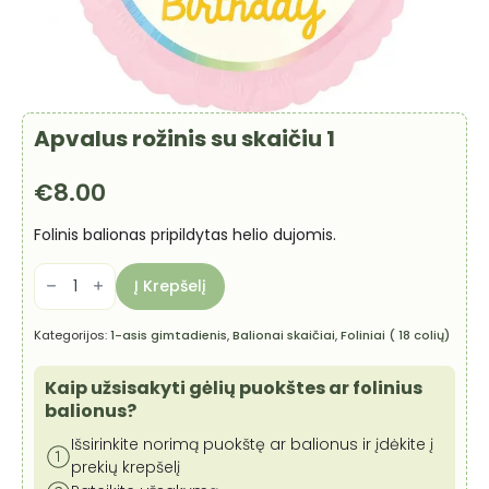
Apvalus rožinis su skaičiu 1
€
8.00
Folinis balionas pripildytas helio dujomis.
produkto
kiekis:
Į Krepšelį
Apvalus
rožinis
su
Kategorijos:
1-asis gimtadienis
,
Balionai skaičiai
,
Foliniai ( 18 colių)
skaičiu
1
Kaip užsisakyti gėlių puokštes ar folinius
balionus?
Išsirinkite norimą puokštę ar balionus ir įdėkite į
prekių krepšelį