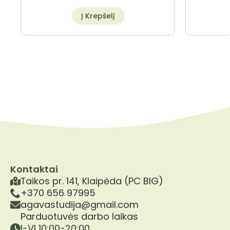
Į Krepšelį
Kontaktai
Taikos pr. 141, Klaipėda (PC BIG)
+370 656 97995
agavastudija@gmail.com
Parduotuvės darbo laikas
I-VI 10:00-20:00