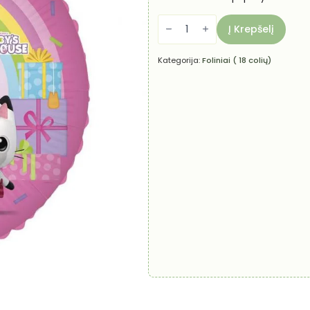
produkto
kiekis:
Į Krepšelį
Folinis
balionas
-
Kategorija:
Foliniai ( 18 colių)
Gabby's
dollhouse