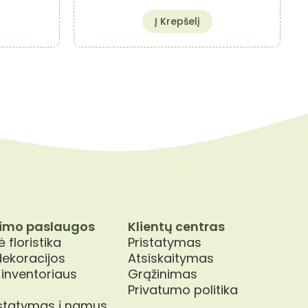
Į Krepšelį
imo paslaugos
Klientų centras
 floristika
Pristatymas
dekoracijos
Atsiskaitymas
 inventoriaus
Grąžinimas
Privatumo politika
istatymas į namus