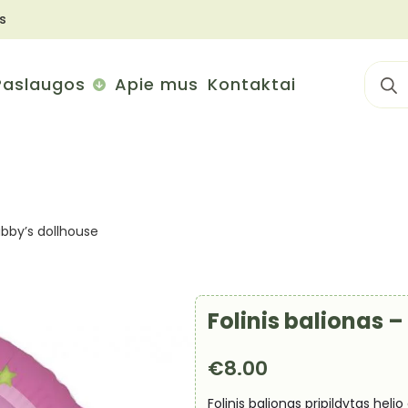
s
Sear
Paslaugos
Apie mus
Kontaktai
for:
abby’s dollhouse
Folinis balionas 
€
8.00
Folinis balionas pripildytas helio