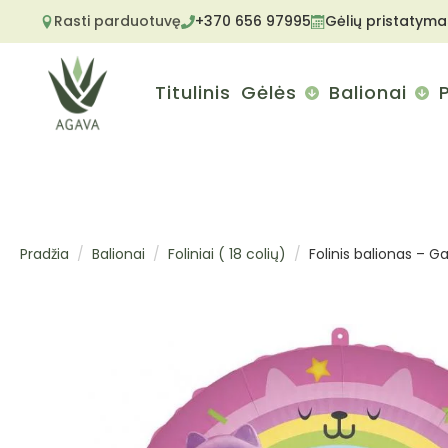
Rasti parduotuvę
+370 656 97995
Gėlių pristatyma
Titulinis
Gėlės
Balionai
Pradžia
Balionai
Foliniai ( 18 colių)
Folinis balionas – G