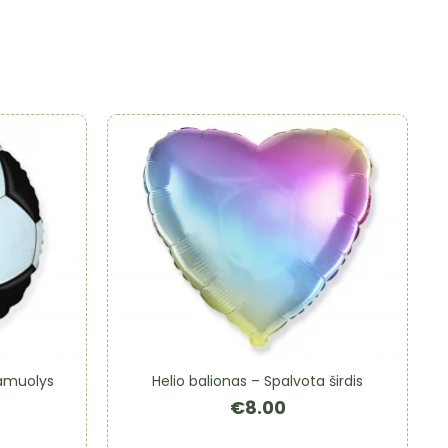
kamuolys
Helio balionas – Spalvota širdis
€
8.00