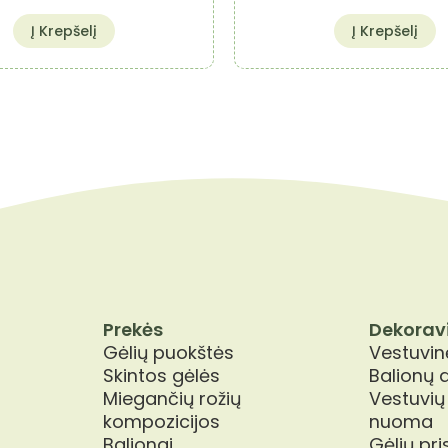
Į Krepšelį
Į Krepšelį
Prekės
Dekorav
Gėlių puokštės
Vestuvinė
Skintos gėlės
Balionų 
Miegančių rožių
Vestuvių
kompozicijos
nuoma
Balionai
Gėlių pr