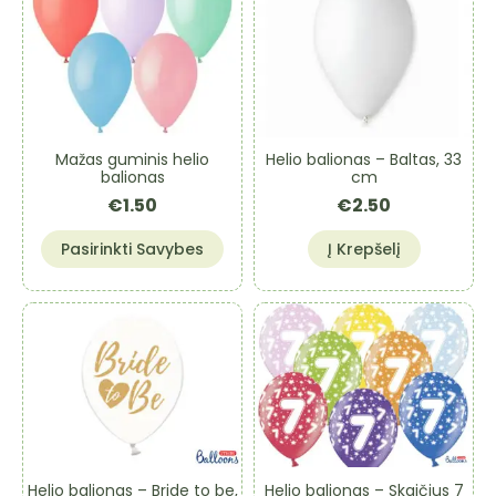
Mažas guminis helio
Helio balionas – Baltas, 33
balionas
cm
€
1.50
€
2.50
This
Pasirinkti Savybes
Į Krepšelį
product
has
multiple
variants.
The
options
may
be
chosen
on
Helio balionas – Bride to be,
Helio balionas – Skaičius 7