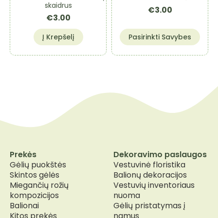
the
skaidrus
€
3.00
product
€
3.00
page
This
Į Krepšelį
Pasirinkti Savybes
product
has
multiple
variants.
The
options
may
be
chosen
on
the
Prekės
Dekoravimo paslaugos
product
Gėlių puokštės
Vestuvinė floristika
page
Skintos gėlės
Balionų dekoracijos
Miegančių rožių
Vestuvių inventoriaus
kompozicijos
nuoma
Balionai
Gėlių pristatymas į
Kitos prekės
namus