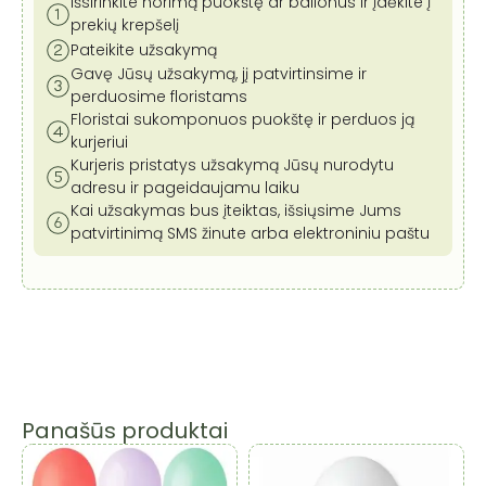
Išsirinkite norimą puokštę ar balionus ir įdėkite į
prekių krepšelį
Pateikite užsakymą
Gavę Jūsų užsakymą, jį patvirtinsime ir
perduosime floristams
Floristai sukomponuos puokštę ir perduos ją
kurjeriui
Kurjeris pristatys užsakymą Jūsų nurodytu
adresu ir pageidaujamu laiku
Kai užsakymas bus įteiktas, išsiųsime Jums
patvirtinimą SMS žinute arba elektroniniu paštu
Panašūs produktai