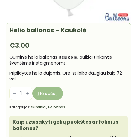
Helio balionas – Kaukolė
€
3.00
Guminis helio balionas
Kaukolė
, puikiai tinkantis
šventėms ir staigmenoms.
Pripildytas helio dujomis. Ore išsilaiko daugiau kaip 72
val.
produkto
kiekis:
Į Krepšelį
Helio
balionas
-
Kategorijos:
Guminiai
,
Helovinas
Kaukolė
Kaip užsisakyti gėlių puokštes ar folinius
balionus?