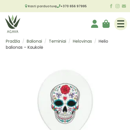
Rasti parduotuvę
+370 656 97995
Pradžia
Balionai
Teminiai
Helovinas
Helio
balionas – Kaukolė