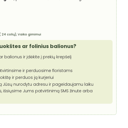
 ( 24 colių)
,
Vaiko gimimui
puokštes ar folinius balionus?
r balionus ir įdėkite į prekių krepšelį
tvirtinsime ir perduosime floristams
štę ir perduos ją kurjeriui
mą Jūsų nurodytu adresu ir pageidaujamu laiku
s, išsiųsime Jums patvirtinimą SMS žinute arba