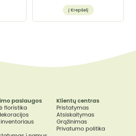
Į Krepšelį
imo paslaugos
Klientų centras
 floristika
Pristatymas
dekoracijos
Atsiskaitymas
 inventoriaus
Grąžinimas
Privatumo politika
istatymas į namus