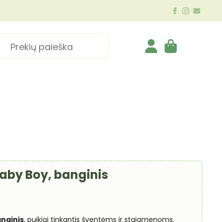
ch
Baby Boy, banginis
nginis
, puikiai tinkantis šventėms ir staigmenoms.