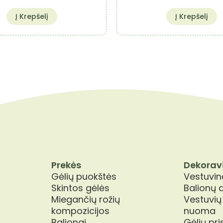
Į Krepšelį
Į Krepšelį
Prekės
Dekorav
Gėlių puokštės
Vestuvinė
Skintos gėlės
Balionų 
Miegančių rožių
Vestuvių
kompozicijos
nuoma
Balionai
Gėlių pr