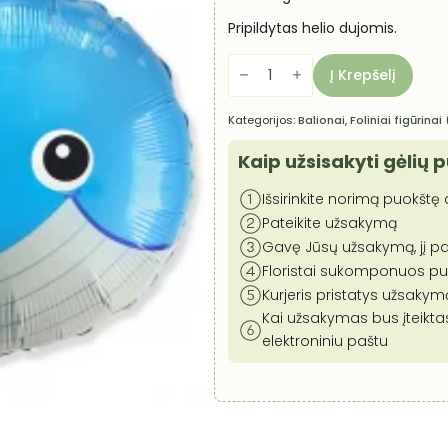
Pripildytas helio dujomis.
produkto
kiekis:
Į Krepšelį
Helio
balionas
-
Kategorijos:
Balionai
,
Foliniai figūrinai
Baby
Boy,
banginis
Kaip užsisakyti gėlių 
Išsirinkite norimą puokštę a
Pateikite užsakymą
Gavę Jūsų užsakymą, jį pa
Floristai sukomponuos puok
Kurjeris pristatys užsaky
Kai užsakymas bus įteikta
elektroniniu paštu