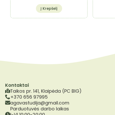
Į Krepšelį
Kontaktai
Taikos pr. 141, Klaipėda (PC BIG)
+370 656 97995
agavastudija@gmail.com
Parduotuvės darbo laikas
I-VI 10:00-20:00