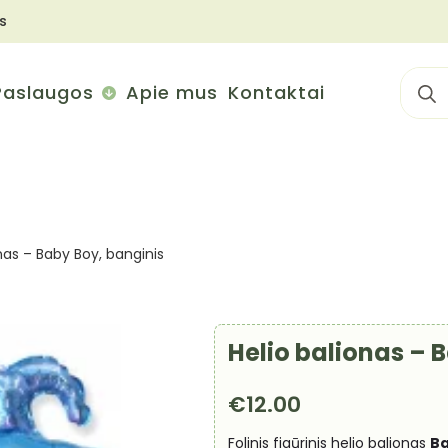
s
Sear
Paslaugos
Apie mus
Kontaktai
for:
nas – Baby Boy, banginis
Helio balionas – 
€
12.00
Folinis figūrinis helio balionas
Ba