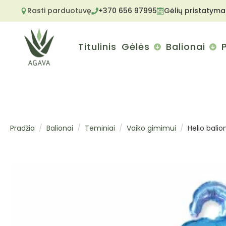
Rasti parduotuvę
+370 656 97995
Gėlių pristatyma
Titulinis
Gėlės
Balionai
Pradžia
Balionai
Teminiai
Vaiko gimimui
Helio balio