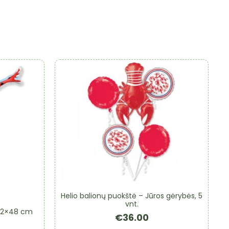
Helio balionų puokštė – Jūros gėrybės, 5
vnt.
 92×48 cm
€
36.00