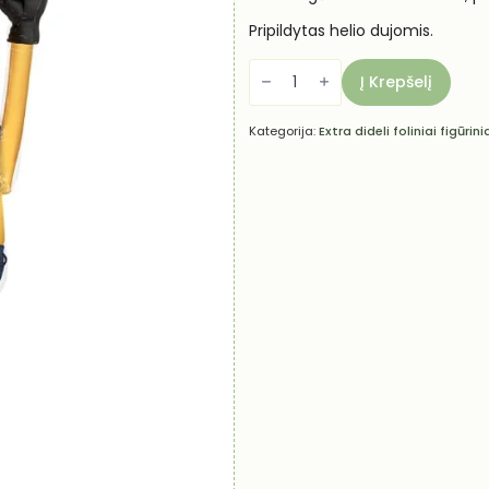
Pripildytas helio dujomis.
produkto
kiekis:
Į Krepšelį
Helio
balionas
-
Kategorija:
Extra dideli foliniai figūrini
Pakalikas