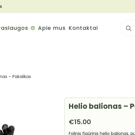
s
Sear
Paslaugos
Apie mus
Kontaktai
for:
onas – Pakalikas
Helio balionas – 
€
15.00
Folinis figūrinis helio balionas,