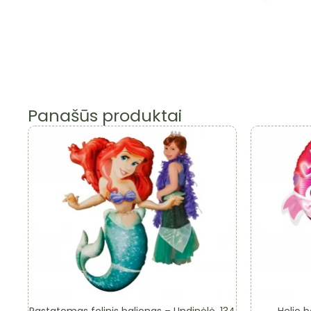
Panašūs produktai
Pastatomas folinis balionas – Undinėlė, 134
Helio b