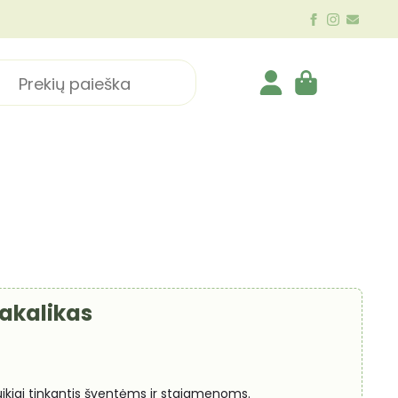
ch
Pakalikas
 puikiai tinkantis šventėms ir staigmenoms.