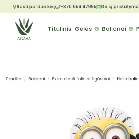
Rasti parduotuvę
+370 656 97995
Gėlių pristatyma
Titulinis
Gėlės
Balionai
Pradžia
Balionai
Extra dideli foliniai figūriniai
Helio bali