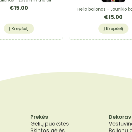
€
15.00
Helio balionas – Jaunikio 
€
15.00
Į Krepšelį
Į Krepšelį
Prekės
Dekorav
Gėlių puokštės
Vestuvinė
Skintos gėlės
Balionų 