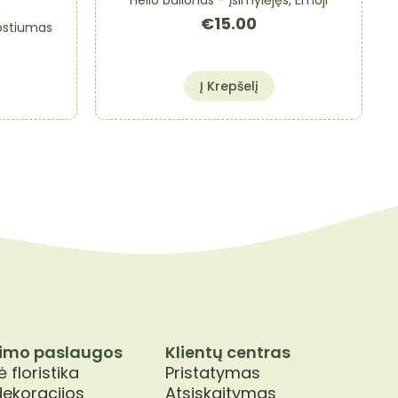
€
15.00
kostiumas
Į Krepšelį
imo paslaugos
Klientų centras
 floristika
Pristatymas
dekoracijos
Atsiskaitymas