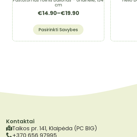
cm
€
14.90
–
€
19.90
Price
range:
This
€14.90
Pasirinkti Savybes
product
through
€19.90
has
multiple
variants.
The
options
may
be
chosen
on
the
product
page
Kontaktai
Taikos pr. 141, Klaipėda (PC BIG)
+370 656 97995