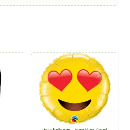
Helio balionas – Įsimylėjęs, Emoji