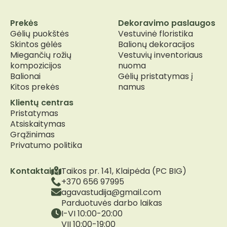
Prekės
Dekoravimo paslaugos
Gėlių puokštės
Vestuvinė floristika
Skintos gėlės
Balionų dekoracijos
Miegančių rožių
Vestuvių inventoriaus
kompozicijos
nuoma
Balionai
Gėlių pristatymas į
Kitos prekės
namus
Klientų centras
Pristatymas
Atsiskaitymas
Grąžinimas
Privatumo politika
Kontaktai
Taikos pr. 141, Klaipėda (PC BIG)
+370 656 97995
agavastudija@gmail.com
Parduotuvės darbo laikas
I-VI 10:00-20:00
VII 10:00-19:00