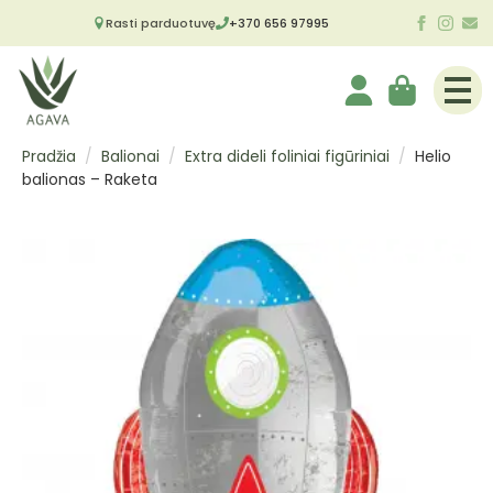
Rasti parduotuvę
+370 656 97995
Pradžia
Balionai
Extra dideli foliniai figūriniai
Helio
balionas – Raketa