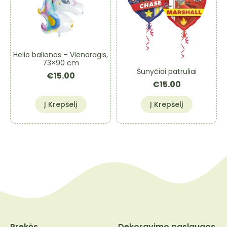
Helio balionas – Vienaragis,
73×90 cm
Šunyčiai patruliai
€
15.00
€
15.00
Į Krepšelį
Į Krepšelį
Prekės
Dekoravimo paslaugos