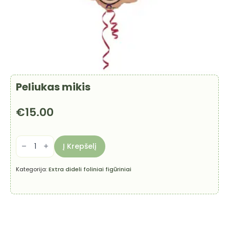
Peliukas mikis
€
15.00
produkto
kiekis:
Į Krepšelį
Peliukas
mikis
Kategorija:
Extra dideli foliniai figūriniai