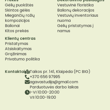
Gėlių puokštės
Vestuvinė floristika
Skintos gėlės
Balionų dekoracijos
Miegančių rožių
Vestuvių inventoriaus
kompozicijos
nuoma
Balionai
Gėlių pristatymas į
Kitos prekės
namus
Klientų centras
Pristatymas
Atsiskaitymas
Grąžinimas
Privatumo politika
Kontaktai
Taikos pr. 141, Klaipėda (PC BIG)
+370 656 97995
agavastudija@gmail.com
Parduotuvės darbo laikas
I-VI 10:00-20:00
VII 10:00-19:00