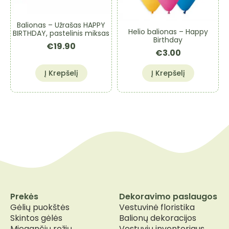
Balionas – Užrašas HAPPY
Helio balionas – Happy
BIRTHDAY, pastelinis miksas
Birthday
€
19.90
€
3.00
Į Krepšelį
Į Krepšelį
Prekės
Dekoravimo paslaugos
Gėlių puokštės
Vestuvinė floristika
Skintos gėlės
Balionų dekoracijos
Miegančių rožių
Vestuvių inventoriaus