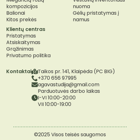
kompozicijos
nuoma
Balionai
Gėlių pristatymas į
Kitos prekės
namus
Klientų centras
Pristatymas
Atsiskaitymas
Grąžinimas
Privatumo politika
Kontaktai
Taikos pr. 141, Klaipėda (PC BIG)
+370 656 97995
agavastudija@gmail.com
Parduotuvės darbo laikas
I-VI 10:00-20:00
VII 10:00-19:00
©2025 Visos teisės saugomos