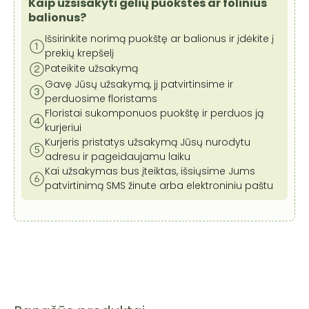
Kaip užsisakyti gėlių puokštes ar folinius
balionus?
Išsirinkite norimą puokštę ar balionus ir įdėkite į
prekių krepšelį
Pateikite užsakymą
Gavę Jūsų užsakymą, jį patvirtinsime ir
perduosime floristams
Floristai sukomponuos puokštę ir perduos ją
kurjeriui
Kurjeris pristatys užsakymą Jūsų nurodytu
adresu ir pageidaujamu laiku
Kai užsakymas bus įteiktas, išsiųsime Jums
patvirtinimą SMS žinute arba elektroniniu paštu