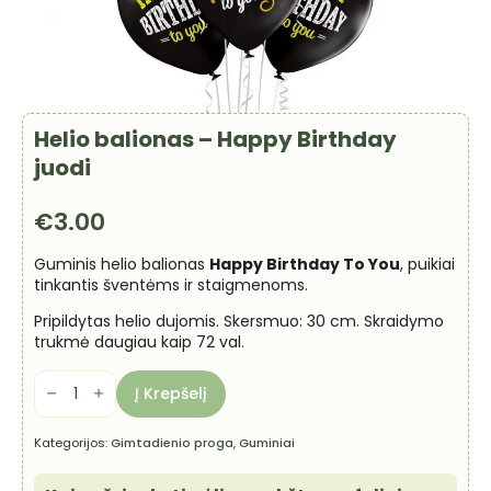
Helio balionas – Happy Birthday
juodi
€
3.00
Guminis helio balionas
Happy Birthday To You
, puikiai
tinkantis šventėms ir staigmenoms.
Pripildytas helio dujomis.
Skersmuo: 30 cm.
Skraidymo
trukmė daugiau kaip 72 val.
produkto
kiekis:
Į Krepšelį
Helio
balionas
-
Kategorijos:
Gimtadienio proga
,
Guminiai
Happy
Birthday
juodi