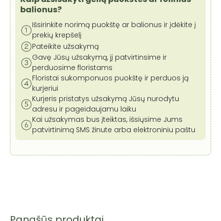
balionus?
Išsirinkite norimą puokštę ar balionus ir įdėkite į
prekių krepšelį
Pateikite užsakymą
Gavę Jūsų užsakymą, jį patvirtinsime ir
perduosime floristams
Floristai sukomponuos puokštę ir perduos ją
kurjeriui
Kurjeris pristatys užsakymą Jūsų nurodytu
adresu ir pageidaujamu laiku
Kai užsakymas bus įteiktas, išsiųsime Jums
patvirtinimą SMS žinute arba elektroniniu paštu
Panašūs produktai