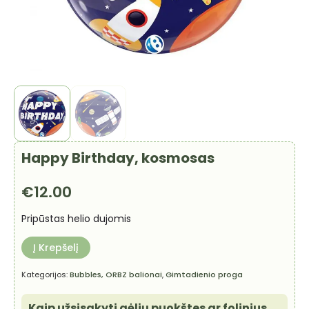
Happy Birthday, kosmosas
€
12.00
Pripūstas helio dujomis
Į Krepšelį
Kategorijos:
Bubbles, ORBZ balionai
,
Gimtadienio proga
Kaip užsisakyti gėlių puokštes ar folinius