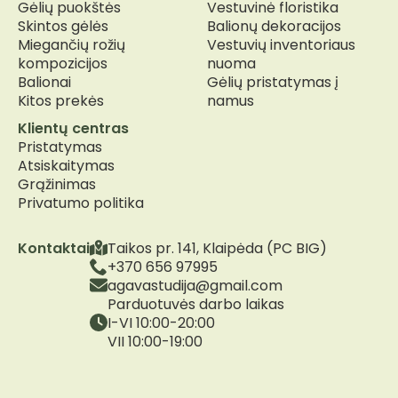
Gėlių puokštės
Vestuvinė floristika
Skintos gėlės
Balionų dekoracijos
Miegančių rožių
Vestuvių inventoriaus
kompozicijos
nuoma
Balionai
Gėlių pristatymas į
Kitos prekės
namus
Klientų centras
Pristatymas
Atsiskaitymas
Grąžinimas
Privatumo politika
Kontaktai
Taikos pr. 141, Klaipėda (PC BIG)
+370 656 97995
agavastudija@gmail.com
Parduotuvės darbo laikas
I-VI 10:00-20:00
VII 10:00-19:00