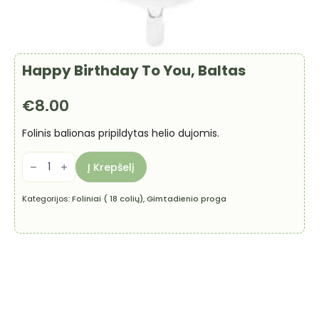
Happy Birthday To You, Baltas
€
8.00
Folinis balionas pripildytas helio dujomis.
produkto
kiekis:
Į Krepšelį
Happy
Birthday
To
Kategorijos:
Foliniai ( 18 colių)
,
Gimtadienio proga
You,
Baltas