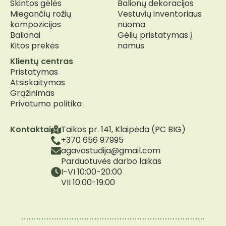
Skintos gėlės
Balionų dekoracijos
Miegančių rožių
Vestuvių inventoriaus
kompozicijos
nuoma
Balionai
Gėlių pristatymas į
Kitos prekės
namus
Klientų centras
Pristatymas
Atsiskaitymas
Grąžinimas
Privatumo politika
Kontaktai
Taikos pr. 141, Klaipėda (PC BIG)
+370 656 97995
agavastudija@gmail.com
Parduotuvės darbo laikas
I-VI 10:00-20:00
VII 10:00-19:00