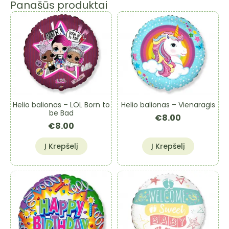
Panašūs produktai
Helio balionas – LOL Born to
Helio balionas – Vienaragis
be Bad
€
8.00
€
8.00
Į Krepšelį
Į Krepšelį