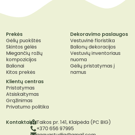
Prekės
Dekoravimo paslaugos
Gėlių puokštės
Vestuvinė floristika
Skintos gėlės
Balionų dekoracijos
Miegančių rožių
Vestuvių inventoriaus
kompozicijos
nuoma
Balionai
Gėlių pristatymas į
Kitos prekės
namus
Klientų centras
Pristatymas
Atsiskaitymas
Grąžinimas
Privatumo politika
Kontaktai
Taikos pr. 141, Klaipėda (PC BIG)
+370 656 97995
agavastudija@gmail.com