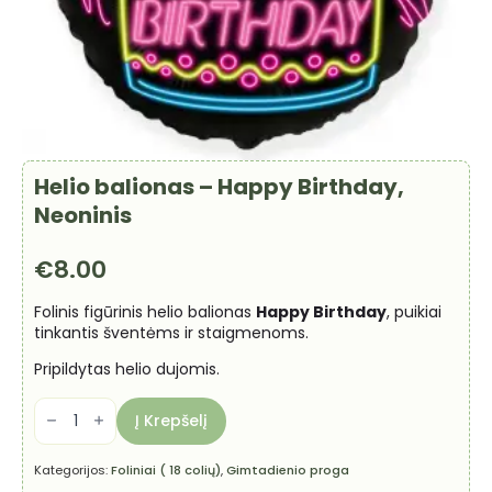
Helio balionas – Happy Birthday,
Neoninis
€
8.00
Folinis figūrinis helio balionas
Happy Birthday
, puikiai
tinkantis šventėms ir staigmenoms.
Pripildytas helio dujomis.
produkto
kiekis:
Į Krepšelį
Helio
balionas
-
Kategorijos:
Foliniai ( 18 colių)
,
Gimtadienio proga
Happy