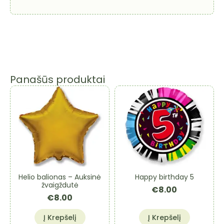
Birthday,
Neoninis
Panašūs produktai
Helio balionas – Auksinė
Happy birthday 5
žvaigždutė
€
8.00
€
8.00
Į Krepšelį
Į Krepšelį