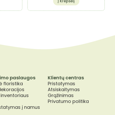
Į Krepšelį
imo paslaugos
Klientų centras
 floristika
Pristatymas
dekoracijos
Atsiskaitymas
 inventoriaus
Grąžinimas
Privatumo politika
istatymas į namus