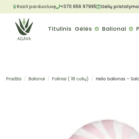
Rasti parduotuvę
+370 656 97995
Gėlių pristatyma
Titulinis
Gėlės
Balionai
Pradžia
Balionai
Foliniai ( 18 colių)
Helio balionas – Salda