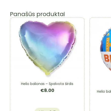
Panašūs produktai
Helio balionas – Spalvota širdis
€
8.00
Helio ba