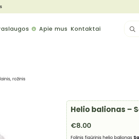
s
Sear
Paslaugos
Apie mus
Kontaktai
for:
inis, rožinis
Helio balionas – S
€
8.00
Folinis figūrinis helio balionas
Sa