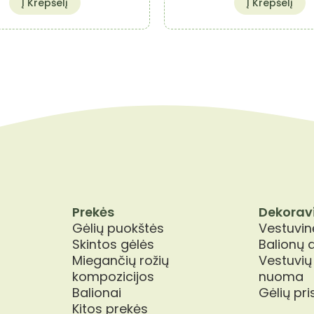
Į Krepšelį
Į Krepšelį
Prekės
Dekorav
Gėlių puokštės
Vestuvinė
Skintos gėlės
Balionų 
Miegančių rožių
Vestuvių
kompozicijos
nuoma
Balionai
Gėlių pr
Kitos prekės