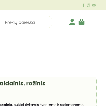
ch
aldainis, rožinis
ldainis
, puikiai tinkantis šventėms ir staigmenoms.