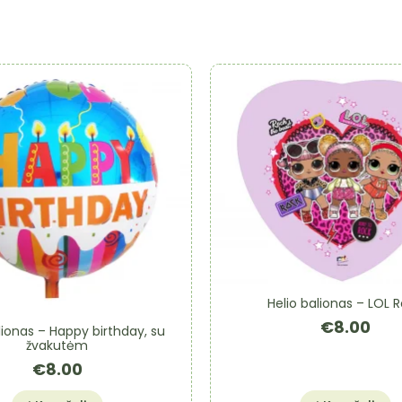
Helio balionas – LOL 
€
8.00
lionas – Happy birthday, su
žvakutėm
€
8.00