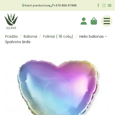
Rasti parduotuvę
+370 656 97995
Pradžia
Balionai
Foliniai ( 18 colių)
Helio balionas –
Spalvota širdis