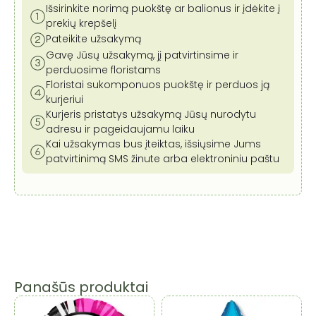
Išsirinkite norimą puokštę ar balionus ir įdėkite į
prekių krepšelį
Pateikite užsakymą
Gavę Jūsų užsakymą, jį patvirtinsime ir
perduosime floristams
Floristai sukomponuos puokštę ir perduos ją
kurjeriui
Kurjeris pristatys užsakymą Jūsų nurodytu
adresu ir pageidaujamu laiku
Kai užsakymas bus įteiktas, išsiųsime Jums
patvirtinimą SMS žinute arba elektroniniu paštu
Panašūs produktai