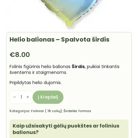
Helio balionas – Spalvota širdis
€
8.00
Folinis figūrinis helio balionas
Širdis
, puikiai tinkantis
šventėms ir staigmenoms.
Pripildytas helio dujomis.
produkto
kiekis:
Į Krepšelį
Helio
balionas
-
Kategorijos:
Foliniai ( 18 colių)
,
Širdelės formos
Spalvota
širdis
Kaip užsisakyti gėlių puokštes ar folinius
balionus?