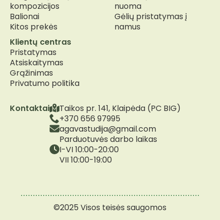
kompozicijos
nuoma
Balionai
Gėlių pristatymas į
Kitos prekės
namus
Klientų centras
Pristatymas
Atsiskaitymas
Grąžinimas
Privatumo politika
Kontaktai
Taikos pr. 141, Klaipėda (PC BIG)
+370 656 97995
agavastudija@gmail.com
Parduotuvės darbo laikas
I-VI 10:00-20:00
VII 10:00-19:00
©2025 Visos teisės saugomos