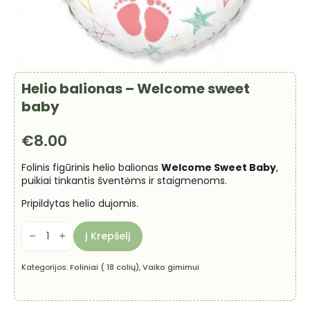
Helio balionas – Welcome sweet
baby
€
8.00
Folinis figūrinis helio balionas
Welcome Sweet Baby
,
puikiai tinkantis šventėms ir staigmenoms.
Pripildytas helio dujomis.
produkto
kiekis:
Į Krepšelį
Helio
balionas
-
Kategorijos:
Foliniai ( 18 colių)
,
Vaiko gimimui
Welcome
sweet
baby