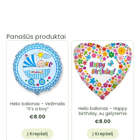
Panašūs produktai
Helio balionas – Vežimėlis
Helio balionas – Happy
“it’s a boy”
birthday, su gėlytėmis
€
8.00
€
8.00
Į Krepšelį
Į Krepšelį