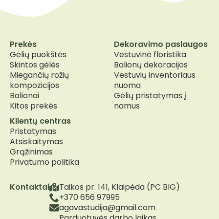
Prekės
Dekoravimo paslaugos
Gėlių puokštės
Vestuvinė floristika
Skintos gėlės
Balionų dekoracijos
Miegančių rožių
Vestuvių inventoriaus
kompozicijos
nuoma
Balionai
Gėlių pristatymas į
Kitos prekės
namus
Klientų centras
Pristatymas
Atsiskaitymas
Grąžinimas
Privatumo politika
Kontaktai
Taikos pr. 141, Klaipėda (PC BIG)
+370 656 97995
agavastudija@gmail.com
Parduotuvės darbo laikas