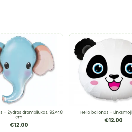
as – Žydras drambliukas, 92×48
Helio balionas – Linksmoj
cm
€
12.00
€
12.00