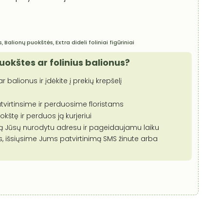
s
,
Balionų puokštės
,
Extra dideli foliniai figūriniai
puokštes ar folinius balionus?
r balionus ir įdėkite į prekių krepšelį
tvirtinsime ir perduosime floristams
štę ir perduos ją kurjeriui
mą Jūsų nurodytu adresu ir pageidaujamu laiku
s, išsiųsime Jums patvirtinimą SMS žinute arba