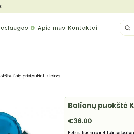
s
Sear
Paslaugos
Apie mus
Kontaktai
for:
kštė Kaip prisijaukinti slibiną
Balionų puokštė Ka
€
36.00
Folinis figūrinis ir 4 foliniai balio