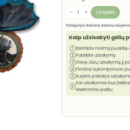
produkto
kiekis:
Į Krepšelį
Balionų
puokštė
Kaip
Kategorijos:
Balionai
,
Balionų naujieno
prisijaukinti
slibiną
Kaip užsisakyti gėlių 
Išsirinkite norimą puokštę a
Pateikite užsakymą
Gavę Jūsų užsakymą, jį pa
Floristai sukomponuos puok
Kurjeris pristatys užsaky
Kai užsakymas bus įteikta
elektroniniu paštu