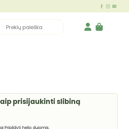
ch
ip prisijaukinti slibiną
nai Pripildyti helio dujomis.