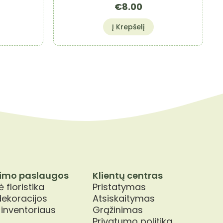
€
8.00
Į Krepšelį
imo paslaugos
Klientų centras
 floristika
Pristatymas
dekoracijos
Atsiskaitymas
 inventoriaus
Grąžinimas
Privatumo politika