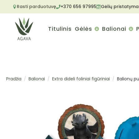
Rasti parduotuvę
+370 656 97995
Gėlių pristatyma
Titulinis
Gėlės
Balionai
Pradžia
Balionai
Extra dideli foliniai figūriniai
Balionų puo