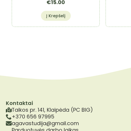
€
15.00
Į Krepšelį
Kontaktai
Taikos pr. 141, Klaipėda (PC BIG)
+370 656 97995
agavastudija@gmail.com
Parduotuvės darbo laikas