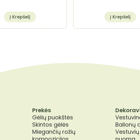
Į Krepšelį
Į Krepšelį
Prekės
Dekorav
Gėlių puokštės
Vestuvinė
Skintos gėlės
Balionų 
Miegančių rožių
Vestuvių
kompozicijos
nuoma