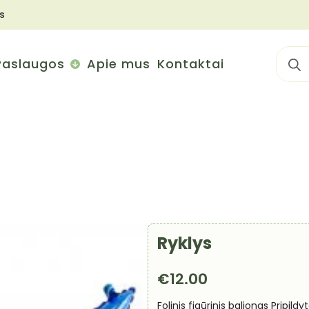
s
Sear
Paslaugos
Apie mus
Kontaktai
for:
Ryklys
€
12.00
Folinis figūrinis balionas Pripil