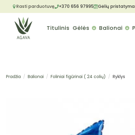
Rasti parduotuvę
+370 656 97995
Gėlių pristatyma
Titulinis
Gėlės
Balionai
Pradžia
Balionai
Foliniai figūrinai ( 24 colių)
Ryklys