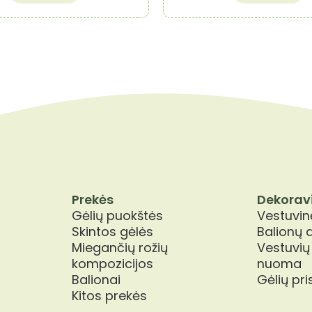
Prekės
Dekorav
Gėlių puokštės
Vestuvinė
Skintos gėlės
Balionų 
Miegančių rožių
Vestuvių
kompozicijos
nuoma
Balionai
Gėlių pr
Kitos prekės