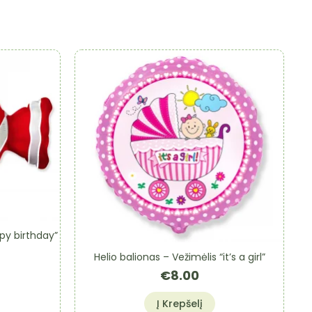
ppy birthday”
Helio balionas – Vežimėlis “it’s a girl”
€
8.00
Į Krepšelį