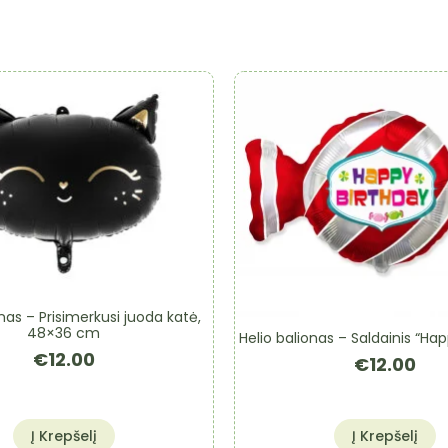
onas – Prisimerkusi juoda katė,
48×36 cm
Helio balionas – Saldainis “Ha
€
12.00
€
12.00
Į Krepšelį
Į Krepšelį