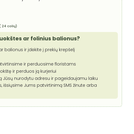
 ( 24 colių)
puokštes ar folinius balionus?
r balionus ir įdėkite į prekių krepšelį
tvirtinsime ir perduosime floristams
štę ir perduos ją kurjeriui
mą Jūsų nurodytu adresu ir pageidaujamu laiku
s, išsiųsime Jums patvirtinimą SMS žinute arba