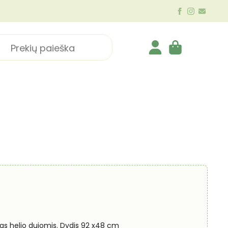
ch
dytas helio dujomis. Dydis 92 x48 cm