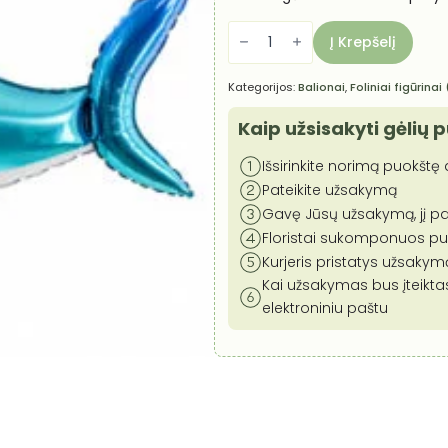
produkto
kiekis:
Į Krepšelį
Ryklys
Kategorijos:
Balionai
,
Foliniai figūrinai
Kaip užsisakyti gėlių 
Išsirinkite norimą puokštę a
Pateikite užsakymą
Gavę Jūsų užsakymą, jį pa
Floristai sukomponuos puok
Kurjeris pristatys užsaky
Kai užsakymas bus įteikta
elektroniniu paštu