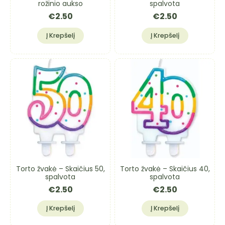
rožinio aukso
spalvota
€
2.50
€
2.50
Į Krepšelį
Į Krepšelį
Torto žvakė – Skaičius 50,
Torto žvakė – Skaičius 40,
spalvota
spalvota
€
2.50
€
2.50
Į Krepšelį
Į Krepšelį