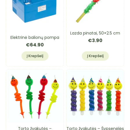
Lazda pinatai, 50×2.5 cm
Elektrinė balionų pompa
€
3.90
€
64.90
Į Krepšelį
Į Krepšelį
Torto žvakutės –
Torto žvakutės – Šypsenėlės