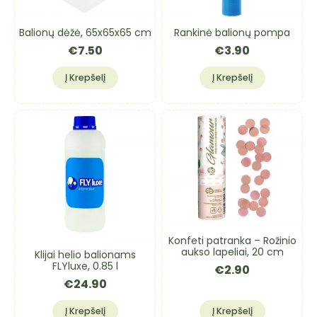
Balionų dėžė, 65x65x65 cm
Rankinė balionų pompa
€
7.50
€
3.90
Į Krepšelį
Į Krepšelį
Konfeti patranka – Rožinio
aukso lapeliai, 20 cm
Klijai helio balionams
FLYluxe, 0.85 l
€
2.90
€
24.90
Į Krepšelį
Į Krepšelį