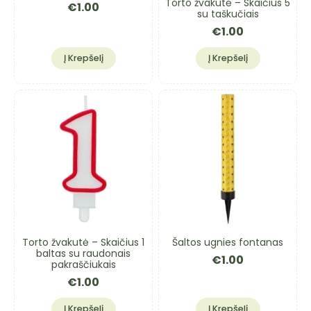
Torto žvakutė – Skaičius 5
€
1.00
su taškučiais
€
1.00
Į Krepšelį
Į Krepšelį
Torto žvakutė – Skaičius 1
Šaltos ugnies fontanas
baltas su raudonais
€
1.00
pakraščiukais
€
1.00
Į Krepšelį
Į Krepšelį