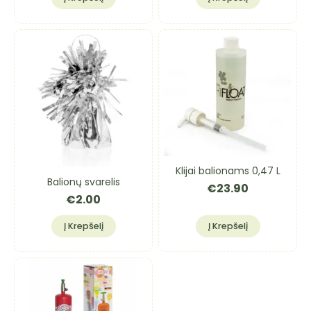
Klijai balionams 0,47 L
Balionų svarelis
€
23.90
€
2.00
Į Krepšelį
Į Krepšelį