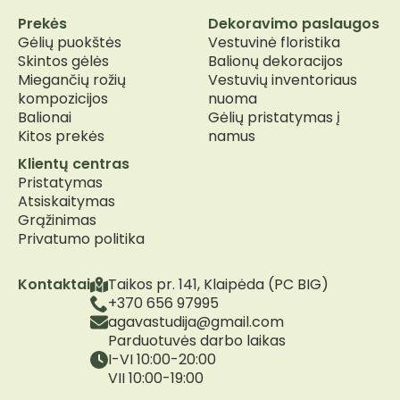
Prekės
Dekoravimo paslaugos
Gėlių puokštės
Vestuvinė floristika
Skintos gėlės
Balionų dekoracijos
Miegančių rožių
Vestuvių inventoriaus
kompozicijos
nuoma
Balionai
Gėlių pristatymas į
Kitos prekės
namus
Klientų centras
Pristatymas
Atsiskaitymas
Grąžinimas
Privatumo politika
Kontaktai
Taikos pr. 141, Klaipėda (PC BIG)
+370 656 97995
agavastudija@gmail.com
Parduotuvės darbo laikas
I-VI 10:00-20:00
VII 10:00-19:00