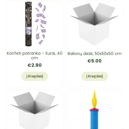
Konfeti patranka – Eurai, 40
Balionų dėžė, 50x50x50 cm
cm
€
5.00
€
2.90
Į Krepšelį
Į Krepšelį