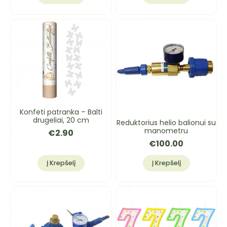
Konfeti patranka – Balti
drugeliai, 20 cm
Reduktorius helio balionui su
manometru
€
2.90
€
100.00
Į Krepšelį
Į Krepšelį