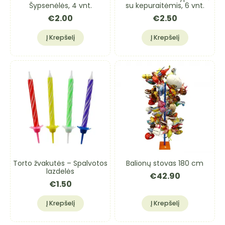
Šypsenėlės, 4 vnt.
su kepuraitėmis, 6 vnt.
€
2.00
€
2.50
Į Krepšelį
Į Krepšelį
Torto žvakutės – Spalvotos
Balionų stovas 180 cm
lazdelės
€
42.90
€
1.50
Į Krepšelį
Į Krepšelį