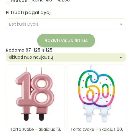
Kaina:
€0
—
€230
Filtruoti
kaina
kaina
Filtruoti pagal dydį
Bet kuris Dydis
Rodyti visus filtrus
Rūšiuojama
Rodoma 97–125 iš 125
pagal
naujausią
Torto žvakė – Skaičius 18,
Torto žvakė – Skaičius 60,