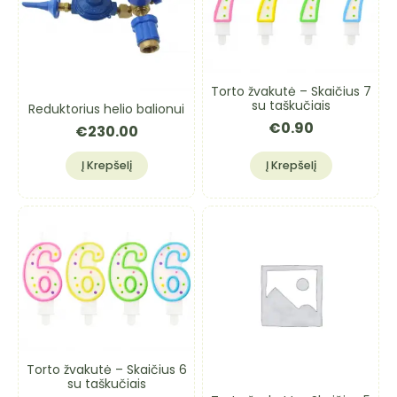
Torto žvakutė – Skaičius 7
su taškučiais
Reduktorius helio balionui
€
0.90
€
230.00
Į Krepšelį
Į Krepšelį
Torto žvakutė – Skaičius 6
su taškučiais