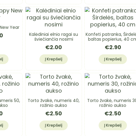
 New Year
Kalėdiniai elnio ragai su
Konfeti patranka, Širdel
0
šviečiančia nosimi
baltas popierius, 40 c
€
2.00
€
2.90
lį
Į Krepšelį
Į Krepšelį
umeris 50,
Torto žvakė, numeris 40,
Torto žvakė, numeris 3
ukso
rožinio aukso
rožinio aukso
0
€
2.50
€
2.50
lį
Į Krepšelį
Į Krepšelį