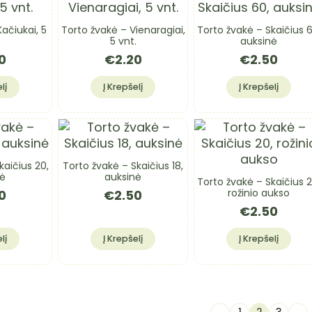
ačiukai, 5
Torto žvakė – Vienaragiai,
Torto žvakė – Skaičius 6
5 vnt.
auksinė
0
€
2.20
€
2.50
lį
Į Krepšelį
Į Krepšelį
kaičius 20,
Torto žvakė – Skaičius 18,
nė
auksinė
Torto žvakė – Skaičius 2
rožinio aukso
0
€
2.50
€
2.50
lį
Į Krepšelį
Į Krepšelį