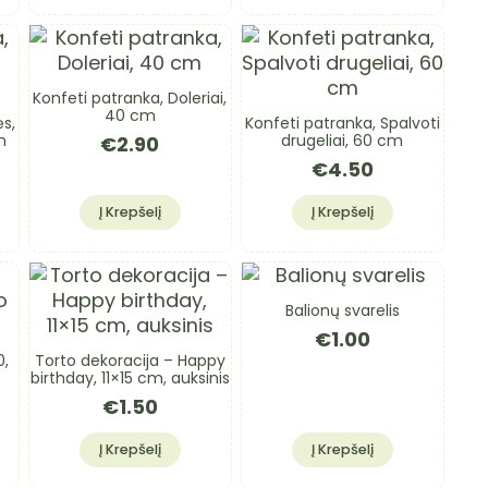
Konfeti patranka, Doleriai,
40 cm
ės,
Konfeti patranka, Spalvoti
m
drugeliai, 60 cm
€
2.90
€
4.50
Į Krepšelį
Į Krepšelį
Balionų svarelis
€
1.00
0,
Torto dekoracija – Happy
birthday, 11×15 cm, auksinis
€
1.50
Į Krepšelį
Į Krepšelį