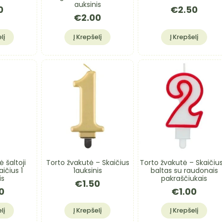
auksinis
0
€
2.50
€
2.00
lį
Į Krepšelį
Į Krepšelį
 šaltoji
Torto žvakutė – Skaičius
Torto žvakutė – Skaičiu
ičius 1
1auksinis
baltas su raudonais
is
pakraščiukais
€
1.50
0
€
1.00
lį
Į Krepšelį
Į Krepšelį