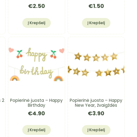
€
2.50
€
1.50
Į Krepšelį
Į Krepšelį
s 2
Popierinė juosta – Happy
Popierinė juosta – Happy
Birthday
New Year, žvaigždės
€
4.90
€
3.90
Į Krepšelį
Į Krepšelį