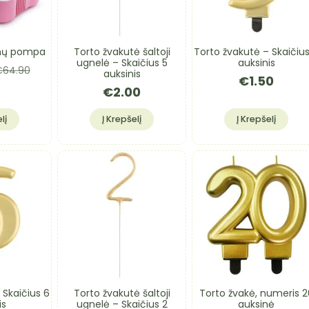
onų pompa
Torto žvakutė šaltoji
Torto žvakutė – Skaičiu
ugnelė – Skaičius 5
auksinis
€
64.90
auksinis
iginal
urrent
€
1.50
ice
ice
€
2.00
as:
:
64.90.
34.90.
lį
Į Krepšelį
Į Krepšelį
 Skaičius 6
Torto žvakutė šaltoji
Torto žvakė, numeris 2
is
ugnelė – Skaičius 2
auksinė