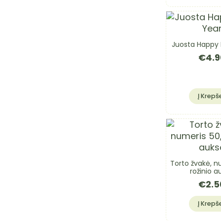
Juosta Happy
€
4.9
Į Krepše
Torto žvakė, n
rožinio a
€
2.5
Į Krepše