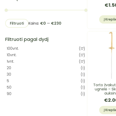
€
1.5
Į Krepše
Min
Maks
Kaina:
€0
—
€230
Filtruoti
kaina
kaina
Filtruoti pagal dydį
100vnt.
(17)
10vnt.
(17)
1vnt.
(17)
20
(1)
30
(1)
5
(1)
Torto žvakutė
50
(1)
ugnelė – Ska
auksin
90
(1)
€
2.0
Į Krepše