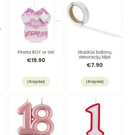
Pinata BOY or Girl
Skaidrūs balionų
s
dekoracijų klijai
€
19.90
€
7.90
Į Krepšelį
Į Krepšelį