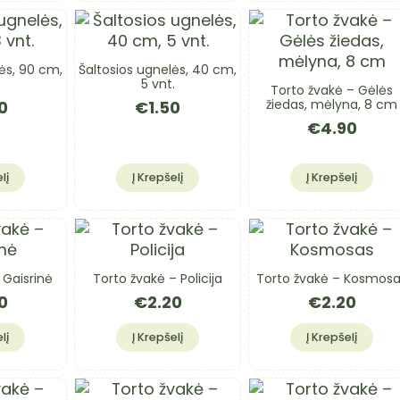
ės, 90 cm,
Šaltosios ugnelės, 40 cm,
.
5 vnt.
Torto žvakė – Gėlės
žiedas, mėlyna, 8 cm
0
€
1.50
€
4.90
lį
Į Krepšelį
Į Krepšelį
 Gaisrinė
Torto žvakė – Policija
Torto žvakė – Kosmos
0
€
2.20
€
2.20
lį
Į Krepšelį
Į Krepšelį