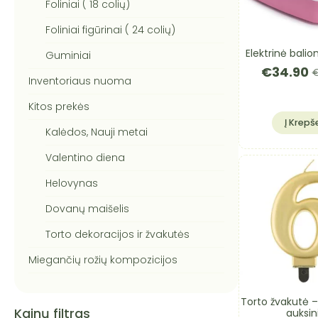
Foliniai ( 18 colių)
Foliniai figūrinai ( 24 colių)
Elektrinė bali
Guminiai
€
34.90
Or
C
Inventoriaus nuoma
pr
pr
Kitos prekės
w
is
€
€
Į Krepše
Kalėdos, Nauji metai
Valentino diena
Helovynas
Dovanų maišelis
Torto dekoracijos ir žvakutės
Miegančių rožių kompozicijos
Torto žvakutė –
Kainų filtras
auksin