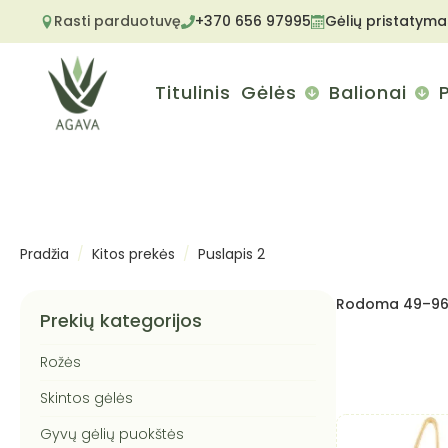
Rasti parduotuvę
+370 656 97995
Gėlių pristatyma
Titulinis
Gėlės
Balionai
Pradžia
Kitos prekės
Puslapis 2
Rodoma 49–96 
Prekių kategorijos
Rožės
Skintos gėlės
Gyvų gėlių puokštės