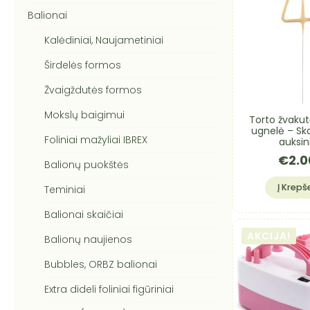
Balionai
Kalėdiniai, Naujametiniai
Širdelės formos
Žvaigždutės formos
Mokslų baigimui
Torto žvakutė
ugnelė – Ska
Foliniai mažyliai IBREX
auksin
€
2.0
Balionų puokštės
Į Krepše
Teminiai
Balionai skaičiai
AKCIJA!
Balionų naujienos
Bubbles, ORBZ balionai
Extra dideli foliniai figūriniai