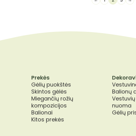
←
1
2
3
→
Prekės
Dekorav
Gėlių puokštės
Vestuvinė
Skintos gėlės
Balionų 
Miegančių rožių
Vestuvių
kompozicijos
nuoma
Balionai
Gėlių pr
Kitos prekės