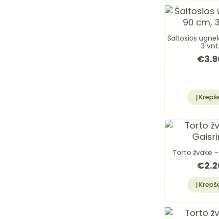
Šaltosios ugnel
3 vnt
€
3.9
Į Krepše
Torto žvakė –
€
2.2
Į Krepše