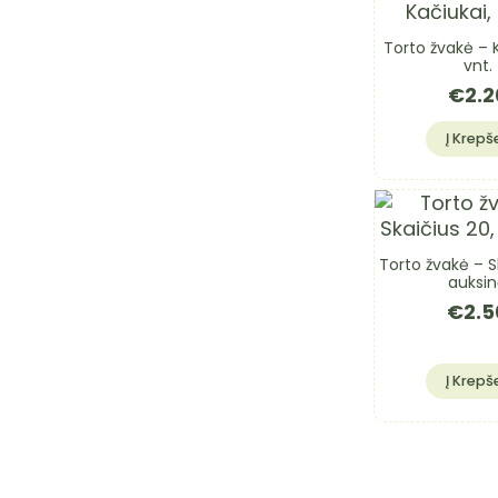
Torto žvakė – K
vnt.
€
2.2
Į Krepše
Torto žvakė – S
auksi
€
2.5
Į Krepše