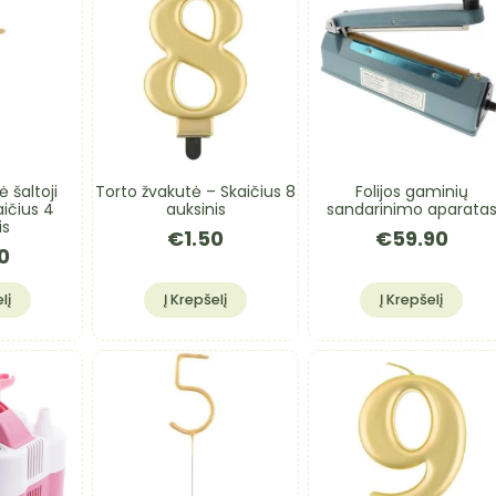
 šaltoji
Torto žvakutė – Skaičius 8
Folijos gaminių
ičius 4
auksinis
sandarinimo aparata
is
€
1.50
€
59.90
0
lį
Į Krepšelį
Į Krepšelį