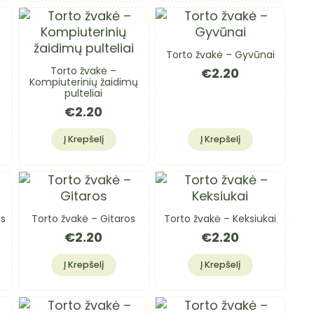
Torto žvakė – Gyvūnai
Torto žvakė –
€
2.20
Kompiuterinių žaidimų
pulteliai
€
2.20
Į Krepšelį
Į Krepšelį
as
Torto žvakė – Gitaros
Torto žvakė – Keksiukai
€
2.20
€
2.20
Į Krepšelį
Į Krepšelį