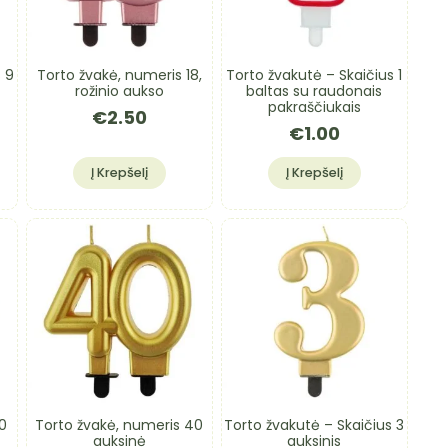
s 9
Torto žvakė, numeris 18,
Torto žvakutė – Skaičius 1
rožinio aukso
baltas su raudonais
pakraščiukais
€
2.50
€
1.00
Į Krepšelį
Į Krepšelį
0
Torto žvakė, numeris 40
Torto žvakutė – Skaičius 3
auksinė
auksinis