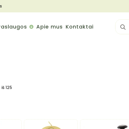
s
Sear
Paslaugos
Apie mus
Kontaktai
for:
Rūšiuojama
iš 125
pagal
naujausią