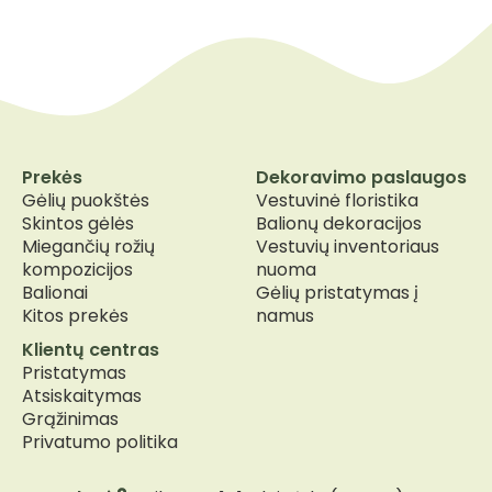
Prekės
Dekoravimo paslaugos
Gėlių puokštės
Vestuvinė floristika
Skintos gėlės
Balionų dekoracijos
Miegančių rožių
Vestuvių inventoriaus
kompozicijos
nuoma
Balionai
Gėlių pristatymas į
Kitos prekės
namus
Klientų centras
Pristatymas
Atsiskaitymas
Grąžinimas
Privatumo politika