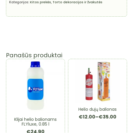
Kategorijos:
Kitos prekės
,
Torto dekoracijos ir žvakutės
Panašūs produktai
Helio dujų balionas
€
12.00
–
€
35.00
Price
Klijai helio balionams
FLYluxe, 0.85 l
range:
€12.00
€
24.90