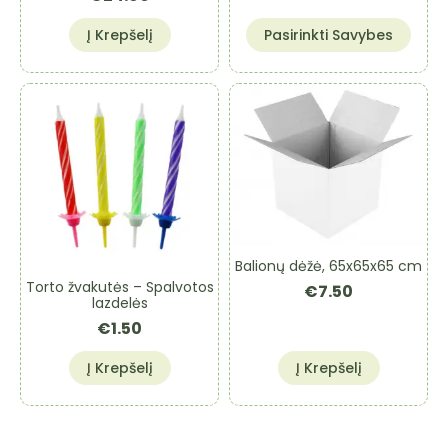
through
This
€35.00
Į Krepšelį
Pasirinkti Savybes
product
has
multiple
variants.
The
options
may
be
chosen
on
the
Balionų dėžė, 65x65x65 cm
product
Torto žvakutės – Spalvotos
€
7.50
page
lazdelės
€
1.50
Į Krepšelį
Į Krepšelį