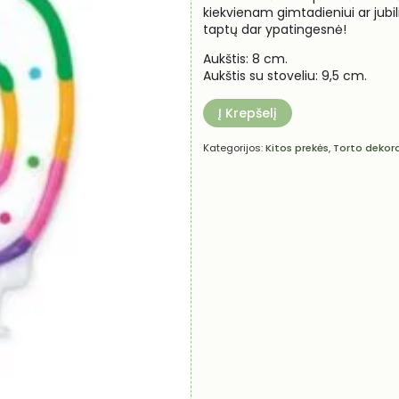
kiekvienam gimtadieniui ar jubilie
taptų dar ypatingesnė!
Aukštis: 8 cm.
Aukštis su stoveliu: 9,5 cm.
Į Krepšelį
Kategorijos:
Kitos prekės
,
Torto dekora