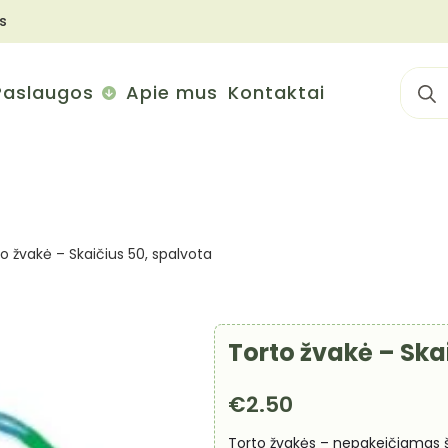
s
Sear
Paslaugos
Apie mus
Kontaktai
for:
o žvakė – Skaičius 50, spalvota
Torto žvakė – Ska
€
2.50
Torto žvakės – nepakeičiamas š