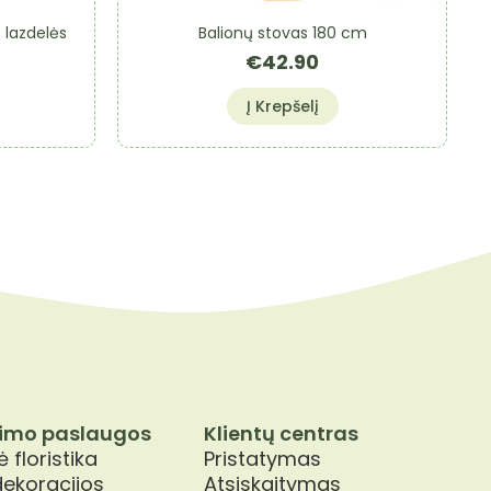
 lazdelės
Balionų stovas 180 cm
€
42.90
Į Krepšelį
imo paslaugos
Klientų centras
 floristika
Pristatymas
dekoracijos
Atsiskaitymas