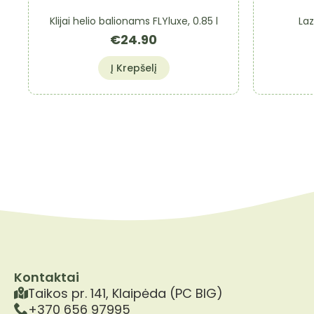
Klijai helio balionams FLYluxe, 0.85 l
Laz
€
24.90
Į Krepšelį
Kontaktai
Taikos pr. 141, Klaipėda (PC BIG)
+370 656 97995