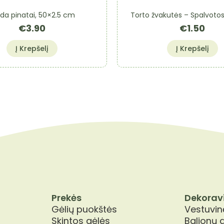
da pinatai, 50×2.5 cm
Torto žvakutės – Spalvotos
€
3.90
€
1.50
Į Krepšelį
Į Krepšelį
Prekės
Dekorav
Gėlių puokštės
Vestuvinė
Skintos gėlės
Balionų 