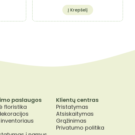
Į Krepšelį
imo paslaugos
Klientų centras
 floristika
Pristatymas
dekoracijos
Atsiskaitymas
 inventoriaus
Grąžinimas
Privatumo politika
istatymas į namus