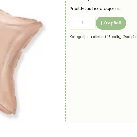
Pripildytas helio dujomis.
produkto
kiekis:
Į Krepšelį
Helio
balionas
-
Kategorijos:
Foliniai ( 18 colių)
,
Žvaigžd
Žvaigždutė
"Rožinio
aukso"