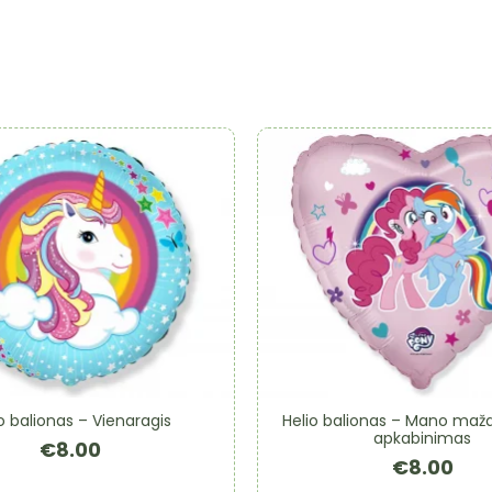
o balionas – Vienaragis
Helio balionas – Mano maža
apkabinimas
€
8.00
€
8.00