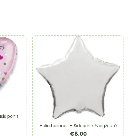
sis ponis,
Helio balionas – Sidabrinė žvaigždutė
€
8.00