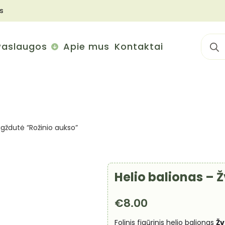
s
Sear
Paslaugos
Apie mus
Kontaktai
for:
igždutė “Rožinio aukso”
Helio balionas – 
€
8.00
Folinis figūrinis helio balionas
Žv