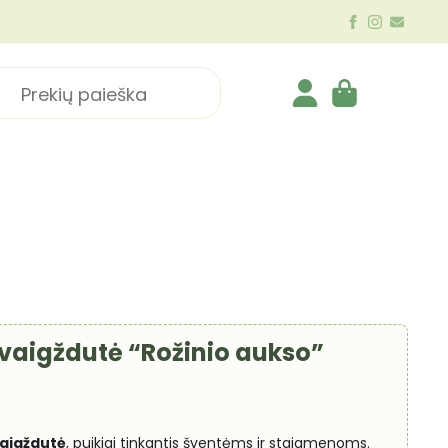
ch
Žvaigždutė “Rožinio aukso”
aigždutė
, puikiai tinkantis šventėms ir staigmenoms.