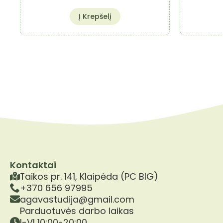
Į Krepšelį
Kontaktai
Taikos pr. 141, Klaipėda (PC BIG)
+370 656 97995
agavastudija@gmail.com
Parduotuvės darbo laikas
I-VI 10:00-20:00