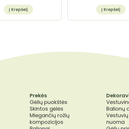
Į Krepšelį
Į Krepšelį
Prekės
Dekorav
Gėlių puokštės
Vestuvinė
Skintos gėlės
Balionų 
Miegančių rožių
Vestuvių
kompozicijos
nuoma
Balionai
Gėlių pr