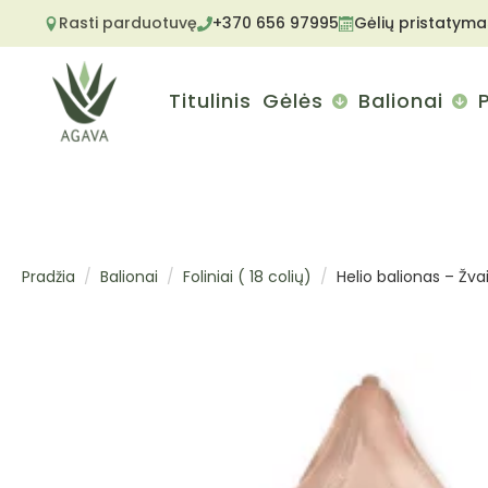
Rasti parduotuvę
+370 656 97995
Gėlių pristatyma
Titulinis
Gėlės
Balionai
Pradžia
Balionai
Foliniai ( 18 colių)
Helio balionas – Žva