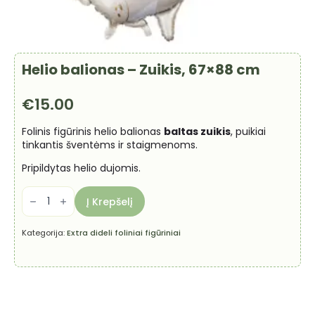
Helio balionas – Zuikis, 67×88 cm
€
15.00
Folinis figūrinis helio balionas
baltas zuikis
, puikiai
tinkantis šventėms ir staigmenoms.
Pripildytas helio dujomis.
produkto
kiekis:
Į Krepšelį
Helio
balionas
-
Kategorija:
Extra dideli foliniai figūriniai
Zuikis,
67x88
cm