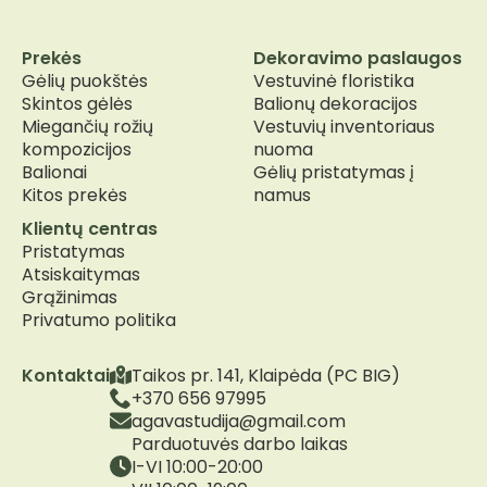
Prekės
Dekoravimo paslaugos
Gėlių puokštės
Vestuvinė floristika
Skintos gėlės
Balionų dekoracijos
Miegančių rožių
Vestuvių inventoriaus
kompozicijos
nuoma
Balionai
Gėlių pristatymas į
Kitos prekės
namus
Klientų centras
Pristatymas
Atsiskaitymas
Grąžinimas
Privatumo politika
Kontaktai
Taikos pr. 141, Klaipėda (PC BIG)
+370 656 97995
agavastudija@gmail.com
Parduotuvės darbo laikas
I-VI 10:00-20:00