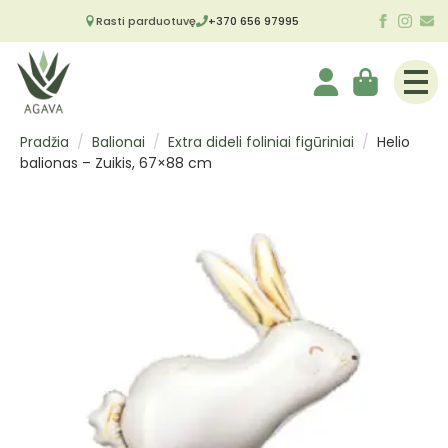
Rasti parduotuvę
+370 656 97995
Pradžia
Balionai
Extra dideli foliniai figūriniai
Helio
balionas – Zuikis, 67×88 cm