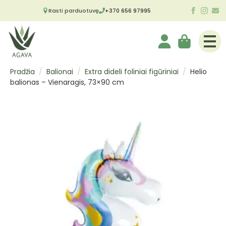
Rasti parduotuvę
+370 656 97995
Pradžia
Balionai
Extra dideli foliniai figūriniai
Helio
balionas – Vienaragis, 73×90 cm