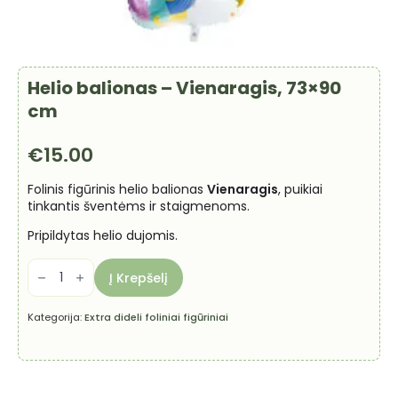
Helio balionas – Vienaragis, 73×90
cm
€
15.00
Folinis figūrinis helio balionas
Vienaragis
, puikiai
tinkantis šventėms ir staigmenoms.
Pripildytas helio dujomis.
produkto
kiekis:
Į Krepšelį
Helio
balionas
-
Kategorija:
Extra dideli foliniai figūriniai
Vienaragis,
73x90
cm