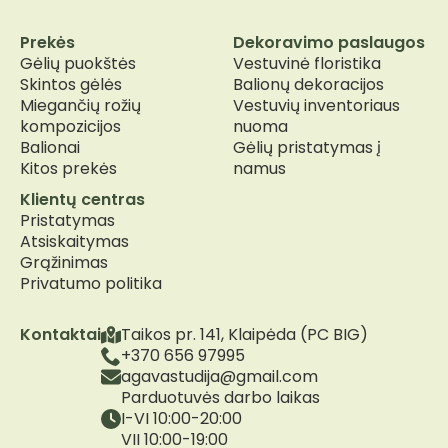
Prekės
Dekoravimo paslaugos
Gėlių puokštės
Vestuvinė floristika
Skintos gėlės
Balionų dekoracijos
Miegančių rožių
Vestuvių inventoriaus
kompozicijos
nuoma
Balionai
Gėlių pristatymas į
Kitos prekės
namus
Klientų centras
Pristatymas
Atsiskaitymas
Grąžinimas
Privatumo politika
Kontaktai
Taikos pr. 141, Klaipėda (PC BIG)
+370 656 97995
agavastudija@gmail.com
Parduotuvės darbo laikas
I-VI 10:00-20:00
VII 10:00-19:00