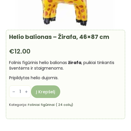
Helio balionas – Žirafa, 46×87 cm
€
12.00
Folinis figūrinis helio balionas
žirafa
, puikiai tinkantis
šventėms ir staigmenoms.
Pripildytas helio dujomis.
produkto
kiekis:
Į Krepšelį
Helio
balionas
-
Kategorija:
Foliniai figūrinai ( 24 colių)
Žirafa,
46x87
cm