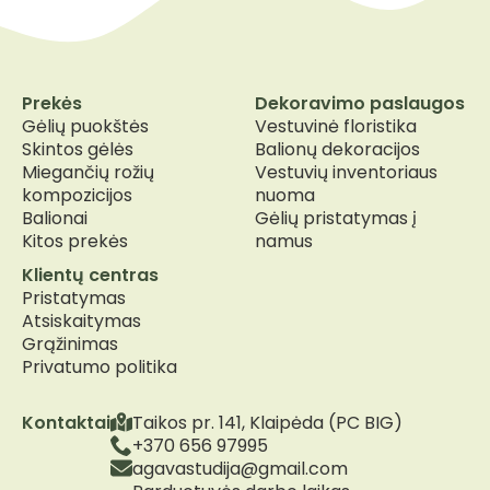
Prekės
Dekoravimo paslaugos
Gėlių puokštės
Vestuvinė floristika
Skintos gėlės
Balionų dekoracijos
Miegančių rožių
Vestuvių inventoriaus
kompozicijos
nuoma
Balionai
Gėlių pristatymas į
Kitos prekės
namus
Klientų centras
Pristatymas
Atsiskaitymas
Grąžinimas
Privatumo politika
Kontaktai
Taikos pr. 141, Klaipėda (PC BIG)
+370 656 97995
agavastudija@gmail.com