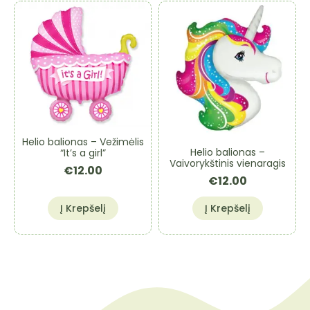
Helio balionas – Vežimėlis
Helio balionas –
“It’s a girl”
Vaivorykštinis vienaragis
€
12.00
€
12.00
Į Krepšelį
Į Krepšelį