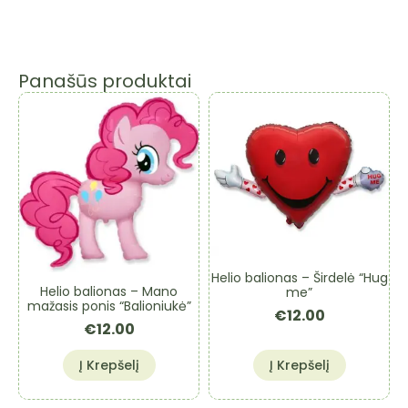
Panašūs produktai
Helio balionas – Širdelė “Hug
Helio balionas – Mano
me”
mažasis ponis “Balioniukė”
€
12.00
€
12.00
Į Krepšelį
Į Krepšelį