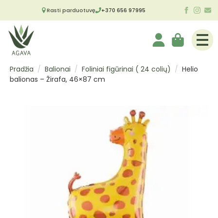
Rasti parduotuvę
+370 656 97995
Pradžia
Balionai
Foliniai figūrinai ( 24 colių)
Helio
balionas – Žirafa, 46×87 cm