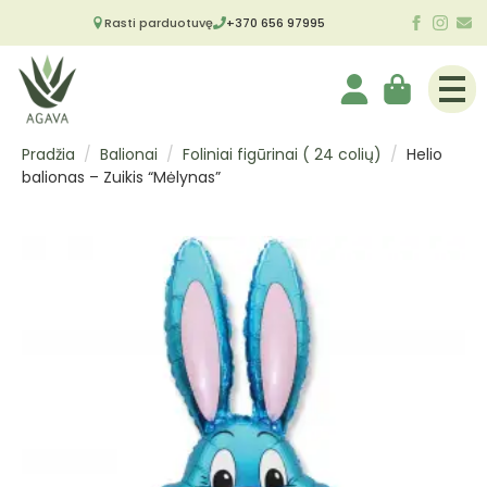
Rasti parduotuvę
+370 656 97995
Pradžia
Balionai
Foliniai figūrinai ( 24 colių)
Helio
balionas – Zuikis “Mėlynas”