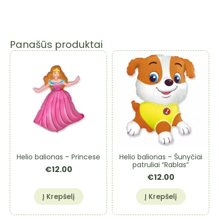
Panašūs produktai
Helio balionas – Princesė
Helio balionas – Šunyčiai
patruliai “Rablas”
€
12.00
€
12.00
Į Krepšelį
Į Krepšelį