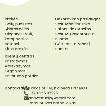
Prekės
Dekoravimo paslaugos
Gėlių puokštės
Vestuvinė floristika
Skintos gėlės
Balionų dekoracijos
Miegančių rožių
Vestuvių inventoriaus
kompozicijos
nuoma
Balionai
Gėlių pristatymas į
Kitos prekės
namus
Klientų centras
Pristatymas
Atsiskaitymas
Grąžinimas
Privatumo politika
Kontaktai
Taikos pr. 141, Klaipėda (PC BIG)
+370 656 97995
agavastudija@gmail.com
Parduotuvės darbo laikas