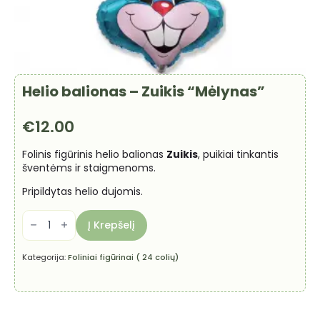
Helio balionas – Zuikis “Mėlynas”
€
12.00
Folinis figūrinis helio balionas
Zuikis
, puikiai tinkantis
šventėms ir staigmenoms.
Pripildytas helio dujomis.
produkto
kiekis:
Į Krepšelį
Helio
balionas
-
Kategorija:
Foliniai figūrinai ( 24 colių)
Zuikis
"Mėlynas"