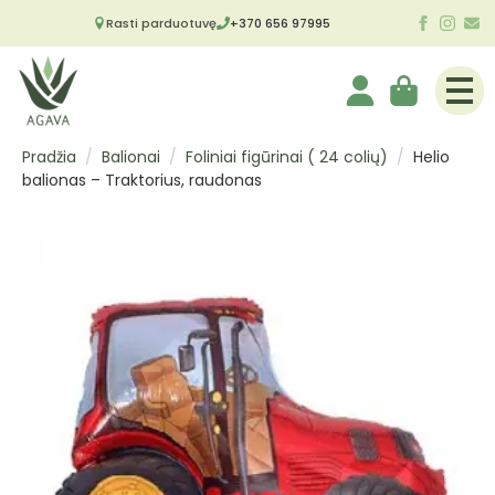
Rasti parduotuvę
+370 656 97995
Pradžia
Balionai
Foliniai figūrinai ( 24 colių)
Helio
balionas – Traktorius, raudonas