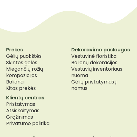
Prekės
Dekoravimo paslaugos
Gėlių puokštės
Vestuvinė floristika
Skintos gėlės
Balionų dekoracijos
Miegančių rožių
Vestuvių inventoriaus
kompozicijos
nuoma
Balionai
Gėlių pristatymas į
Kitos prekės
namus
Klientų centras
Pristatymas
Atsiskaitymas
Grąžinimas
Privatumo politika