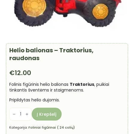
Helio balionas – Traktorius,
raudonas
€
12.00
Folinis figūrinis helio balionas
Traktorius
, puikiai
tinkantis šventėms ir staigmenoms.
Pripildytas helio dujomis.
produkto
kiekis:
Į Krepšelį
Helio
balionas
-
Kategorija:
Foliniai figūrinai ( 24 colių)
Traktorius,