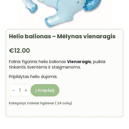
Helio balionas – Mėlynas vienaragis
€
12.00
Folinis figūrinis helio balionas
Vienaragis
, puikiai
tinkantis šventėms ir staigmenoms.
Pripildytas helio dujomis.
produkto
kiekis:
Į Krepšelį
Helio
balionas
-
Kategorija:
Foliniai figūrinai ( 24 colių)
Mėlynas
vienaragis