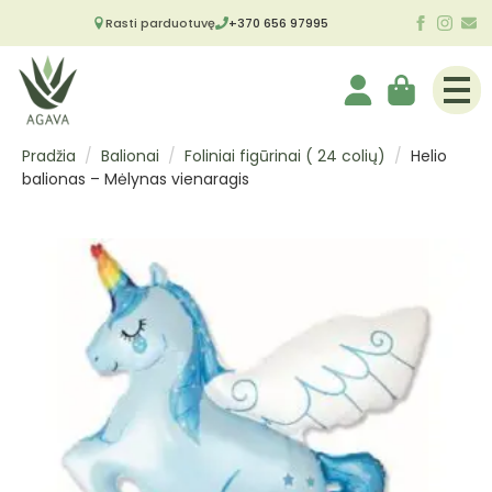
Rasti parduotuvę
+370 656 97995
Pradžia
Balionai
Foliniai figūrinai ( 24 colių)
Helio
balionas – Mėlynas vienaragis