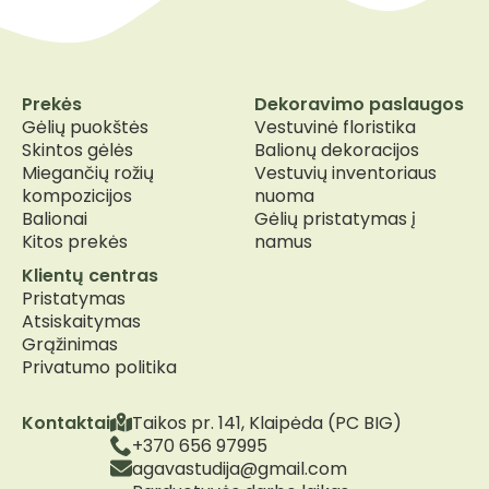
Prekės
Dekoravimo paslaugos
Gėlių puokštės
Vestuvinė floristika
Skintos gėlės
Balionų dekoracijos
Miegančių rožių
Vestuvių inventoriaus
kompozicijos
nuoma
Balionai
Gėlių pristatymas į
Kitos prekės
namus
Klientų centras
Pristatymas
Atsiskaitymas
Grąžinimas
Privatumo politika
Kontaktai
Taikos pr. 141, Klaipėda (PC BIG)
+370 656 97995
agavastudija@gmail.com