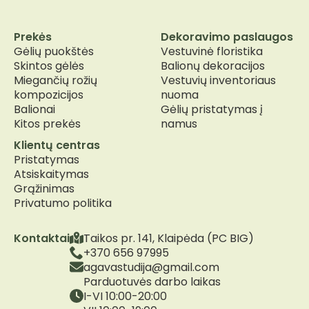
Prekės
Dekoravimo paslaugos
Gėlių puokštės
Vestuvinė floristika
Skintos gėlės
Balionų dekoracijos
Miegančių rožių
Vestuvių inventoriaus
kompozicijos
nuoma
Balionai
Gėlių pristatymas į
Kitos prekės
namus
Klientų centras
Pristatymas
Atsiskaitymas
Grąžinimas
Privatumo politika
Kontaktai
Taikos pr. 141, Klaipėda (PC BIG)
+370 656 97995
agavastudija@gmail.com
Parduotuvės darbo laikas
I-VI 10:00-20:00