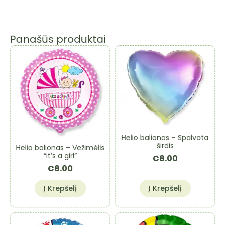
Panašūs produktai
Helio balionas – Spalvota
širdis
Helio balionas – Vežimėlis
“it’s a girl”
€
8.00
€
8.00
Į Krepšelį
Į Krepšelį