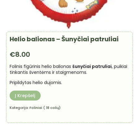
Helio balionas – Šunyčiai patruliai
€
8.00
Folinis figūrinis helio balionas
šunyčiai patruliai
, puikiai
tinkantis šventėms ir staigmenoms.
Pripildytas helio dujomis.
Į Krepšelį
Kategorija:
Foliniai ( 18 colių)