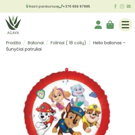
Rasti parduotuvę
+370 656 97995
Pradžia
Balionai
Foliniai ( 18 colių)
Helio balionas –
Šunyčiai patruliai