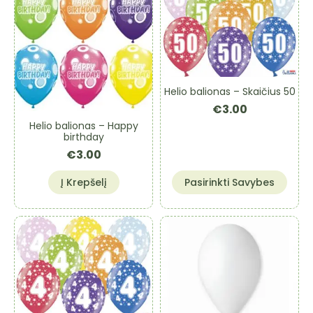
Helio balionas – Skaičius 50
€
3.00
Helio balionas – Happy
birthday
€
3.00
This
Į Krepšelį
Pasirinkti Savybes
product
has
multiple
variants.
The
options
may
be
chosen