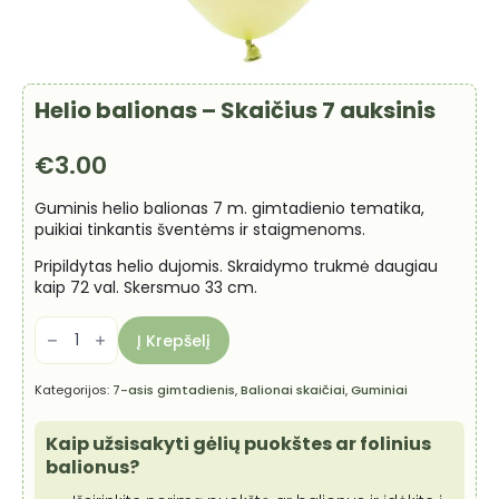
Helio balionas – Skaičius 7 auksinis
€
3.00
Guminis helio balionas 7 m. gimtadienio tematika,
puikiai tinkantis šventėms ir staigmenoms.
Pripildytas helio dujomis. Skraidymo trukmė daugiau
kaip 72 val. Skersmuo 33 cm.
produkto
kiekis:
Į Krepšelį
Helio
balionas
-
Kategorijos:
7-asis gimtadienis
,
Balionai skaičiai
,
Guminiai
Skaičius
7
auksinis
Kaip užsisakyti gėlių puokštes ar folinius
balionus?