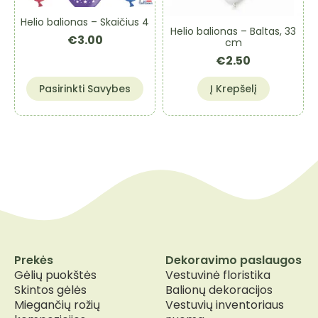
on
Helio balionas – Skaičius 4
the
Helio balionas – Baltas, 33
€
3.00
product
cm
page
€
2.50
This
Pasirinkti Savybes
Į Krepšelį
product
has
multiple
variants.
The
options
may
be
chosen
on
the
Prekės
Dekoravimo paslaugos
product
Gėlių puokštės
Vestuvinė floristika
page
Skintos gėlės
Balionų dekoracijos
Miegančių rožių
Vestuvių inventoriaus