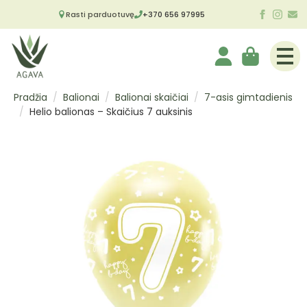
Rasti parduotuvę
+370 656 97995
Pradžia
Balionai
Balionai skaičiai
7-asis gimtadienis
Helio balionas – Skaičius 7 auksinis