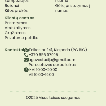
kompozicijos
nuoma
Balionai
Gėlių pristatymas į
Kitos prekės
namus
Klientų centras
Pristatymas
Atsiskaitymas
Grąžinimas
Privatumo politika
Kontaktai
Taikos pr. 141, Klaipėda (PC BIG)
+370 656 97995
agavastudija@gmail.com
Parduotuvės darbo laikas
I-VI 10:00-20:00
VII 10:00-19:00
©2025 Visos teisės saugomos