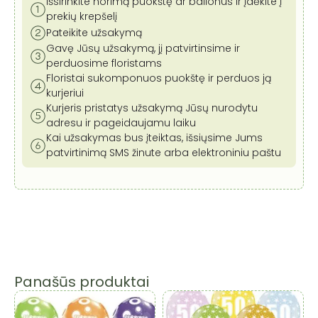
Išsirinkite norimą puokštę ar balionus ir įdėkite į
prekių krepšelį
Pateikite užsakymą
Gavę Jūsų užsakymą, jį patvirtinsime ir
perduosime floristams
Floristai sukomponuos puokštę ir perduos ją
kurjeriui
Kurjeris pristatys užsakymą Jūsų nurodytu
adresu ir pageidaujamu laiku
Kai užsakymas bus įteiktas, išsiųsime Jums
patvirtinimą SMS žinute arba elektroniniu paštu
Panašūs produktai