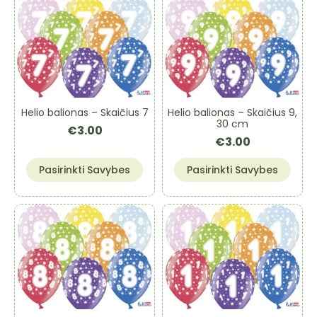
Helio balionas – Skaičius 7
Helio balionas – Skaičius 9,
30 cm
€
3.00
€
3.00
This
This
Pasirinkti Savybes
Pasirinkti Savybes
product
product
has
has
multiple
multiple
variants.
variants.
The
The
options
options
may
may
be
be
chosen
chosen
on
on