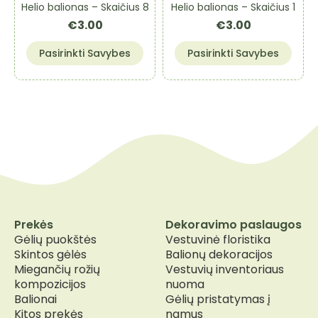
Helio balionas – Skaičius 8
Helio balionas – Skaičius 1
the
the
€
3.00
€
3.00
product
product
page
page
This
This
Pasirinkti Savybes
Pasirinkti Savybes
product
product
has
has
multiple
multiple
variants.
variants.
The
The
options
options
may
may
be
be
chosen
chosen
on
on
the
the
Prekės
Dekoravimo paslaugos
product
product
Gėlių puokštės
Vestuvinė floristika
page
page
Skintos gėlės
Balionų dekoracijos
Miegančių rožių
Vestuvių inventoriaus
kompozicijos
nuoma
Balionai
Gėlių pristatymas į
Kitos prekės
namus