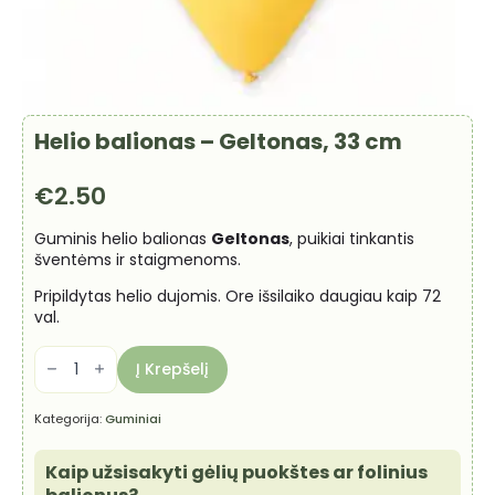
Helio balionas – Geltonas, 33 cm
€
2.50
Guminis helio balionas
Geltonas
, puikiai tinkantis
šventėms ir staigmenoms.
Pripildytas helio dujomis. Ore išsilaiko daugiau kaip 72
val.
produkto
kiekis:
Į Krepšelį
Helio
balionas
-
Kategorija:
Guminiai
Geltonas,
33
cm
Kaip užsisakyti gėlių puokštes ar folinius