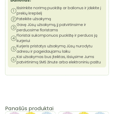
balionus?
Išsirinkite norimą puokštę ar balionus ir įdėkite į
prekių krepšelį
Pateikite užsakymą
Gavę Jūsų užsakymą, jį patvirtinsime ir
perduosime floristams
Floristai sukomponuos puokštę ir perduos ją
kurjeriui
Kurjeris pristatys užsakymą Jūsų nurodytu
adresu ir pageidaujamu laiku
Kai užsakymas bus įteiktas, išsiųsime Jums
patvirtinimą SMS žinute arba elektroniniu paštu
Panašūs produktai