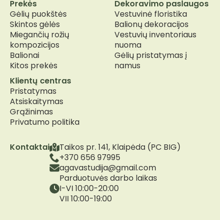
Prekės
Dekoravimo paslaugos
Gėlių puokštės
Vestuvinė floristika
Skintos gėlės
Balionų dekoracijos
Miegančių rožių
Vestuvių inventoriaus
kompozicijos
nuoma
Balionai
Gėlių pristatymas į
Kitos prekės
namus
Klientų centras
Pristatymas
Atsiskaitymas
Grąžinimas
Privatumo politika
Kontaktai
Taikos pr. 141, Klaipėda (PC BIG)
+370 656 97995
agavastudija@gmail.com
Parduotuvės darbo laikas
I-VI 10:00-20:00
VII 10:00-19:00