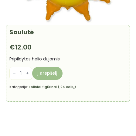
Saulutė
€
12.00
Pripildytas helio dujomis
produkto
kiekis:
Į Krepšelį
Saulutė
Kategorija:
Foliniai figūrinai ( 24 colių)