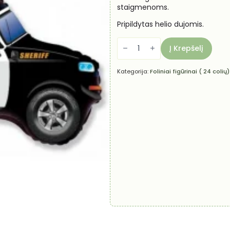
staigmenoms.
Pripildytas helio dujomis.
produkto
kiekis:
Į Krepšelį
Helio
balionas
-
Kategorija:
Foliniai figūrinai ( 24 colių)
Policijos
visureigis