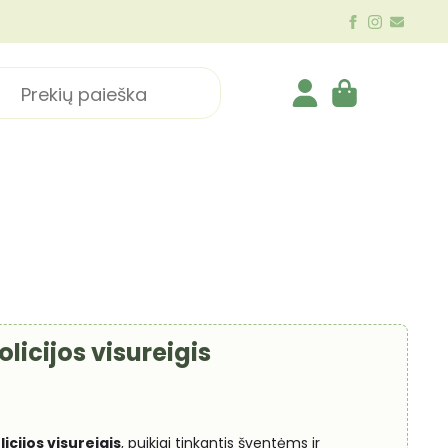
ch
olicijos visureigis
licijos visureigis
, puikiai tinkantis šventėms ir