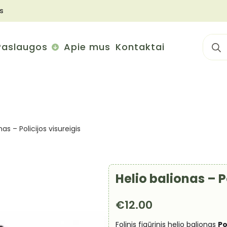
s
Sear
Paslaugos
Apie mus
Kontaktai
for:
nas – Policijos visureigis
Helio balionas – P
€
12.00
Folinis figūrinis helio balionas
Po