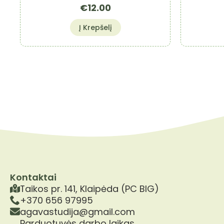
€
12.00
Į Krepšelį
Kontaktai
Taikos pr. 141, Klaipėda (PC BIG)
+370 656 97995
agavastudija@gmail.com
Parduotuvės darbo laikas