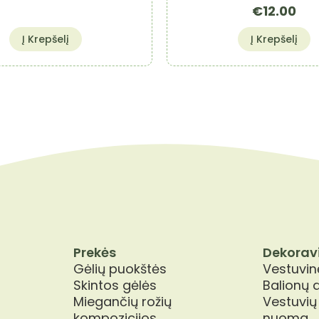
€
12.00
Į Krepšelį
Į Krepšelį
Prekės
Dekorav
Gėlių puokštės
Vestuvinė
Skintos gėlės
Balionų 
Miegančių rožių
Vestuvių
kompozicijos
nuoma