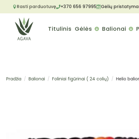
Rasti parduotuvę
+370 656 97995
Gėlių pristatyma
Titulinis
Gėlės
Balionai
Pradžia
Balionai
Foliniai figūrinai ( 24 colių)
Helio balio