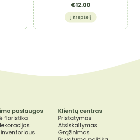
€
12.00
Į Krepšelį
imo paslaugos
Klientų centras
 floristika
Pristatymas
dekoracijos
Atsiskaitymas
 inventoriaus
Grąžinimas
Privatumo politika