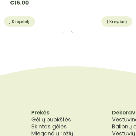
€
15.00
Į Krepšelį
Į Krepšelį
Prekės
Dekorav
Gėlių puokštės
Vestuvinė
Skintos gėlės
Balionų 
Miegančių rožių
Vestuvių