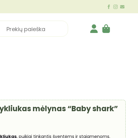
ch
Rykliukas mėlynas “Baby shark”
kliukas
, puikiai tinkantis šventėms ir staigmenoms.