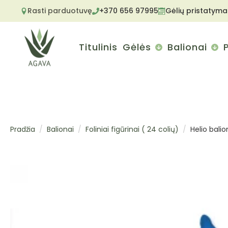
Rasti parduotuvę
+370 656 97995
Gėlių pristatyma
Titulinis
Gėlės
Balionai
Pradžia
Balionai
Foliniai figūrinai ( 24 colių)
Helio bali