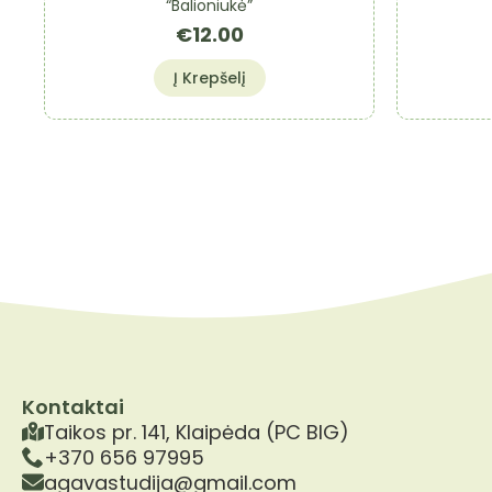
“Balioniukė”
€
12.00
Į Krepšelį
Kontaktai
Taikos pr. 141, Klaipėda (PC BIG)
+370 656 97995
agavastudija@gmail.com