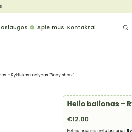
s
Sear
Paslaugos
Apie mus
Kontaktai
for:
onas – Rykliukas mėlynas “Baby shark”
Helio balionas – 
€
12.00
Folinis figūrinis helio balionas
Ry