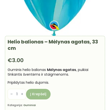
Helio balionas – Mėlynas agatas, 33
cm
€
3.00
Guminis helio balionas
Mėlynas agatas
, puikiai
tinkantis šventėms ir staigmenoms.
Pripildytas helio dujomis.
produkto
kiekis:
Į Krepšelį
Helio
balionas
-
Kategorija:
Guminiai
Mėlynas