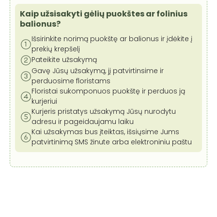
agatas,
33
Kaip užsisakyti gėlių puokštes ar folinius
cm
balionus?
Išsirinkite norimą puokštę ar balionus ir įdėkite į
prekių krepšelį
Pateikite užsakymą
Gavę Jūsų užsakymą, jį patvirtinsime ir
perduosime floristams
Floristai sukomponuos puokštę ir perduos ją
kurjeriui
Kurjeris pristatys užsakymą Jūsų nurodytu
adresu ir pageidaujamu laiku
Kai užsakymas bus įteiktas, išsiųsime Jums
patvirtinimą SMS žinute arba elektroniniu paštu