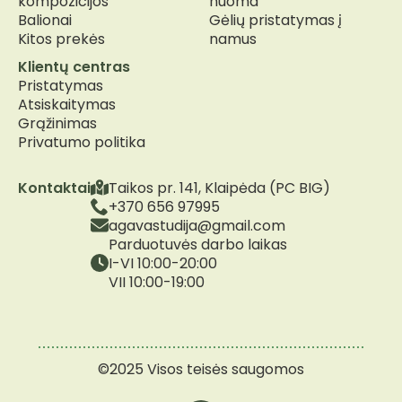
kompozicijos
nuoma
Balionai
Gėlių pristatymas į
Kitos prekės
namus
Klientų centras
Pristatymas
Atsiskaitymas
Grąžinimas
Privatumo politika
Kontaktai
Taikos pr. 141, Klaipėda (PC BIG)
+370 656 97995
agavastudija@gmail.com
Parduotuvės darbo laikas
I-VI 10:00-20:00
VII 10:00-19:00
©2025 Visos teisės saugomos