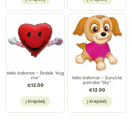
Helio balionas – Širdelė “Hug
Helio balionas – Šunyčiai
me”
patruliai “Sky”
€
12.00
€
12.00
Į Krepšelį
Į Krepšelį