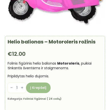
Helio balionas – Motoroleris rožinis
€
12.00
Folinis figūrinis helio balionas
Motoroleris
, puikiai
tinkantis šventėms ir staigmenoms.
Pripildytas helio dujomis.
produkto
kiekis:
Į Krepšelį
Helio
balionas
-
Kategorija:
Foliniai figūrinai ( 24 colių)
Motoroleris
rožinis