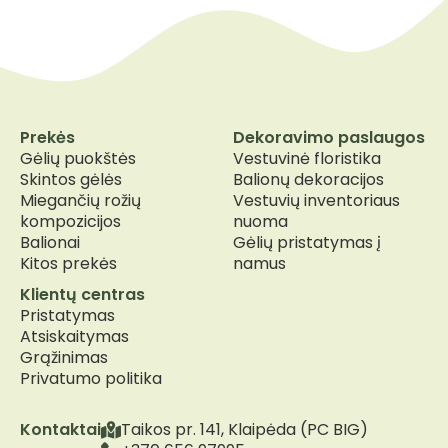
Prekės
Dekoravimo paslaugos
Gėlių puokštės
Vestuvinė floristika
Skintos gėlės
Balionų dekoracijos
Miegančių rožių
Vestuvių inventoriaus
kompozicijos
nuoma
Balionai
Gėlių pristatymas į
Kitos prekės
namus
Klientų centras
Pristatymas
Atsiskaitymas
Grąžinimas
Privatumo politika
Kontaktai
Taikos pr. 141, Klaipėda (PC BIG)