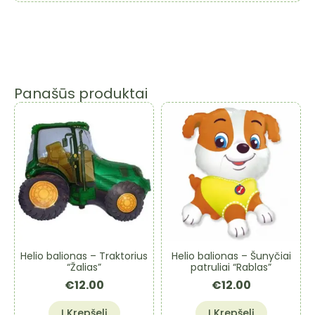
Panašūs produktai
Helio balionas – Traktorius
Helio balionas – Šunyčiai
“Žalias”
patruliai “Rablas”
€
12.00
€
12.00
Į Krepšelį
Į Krepšelį