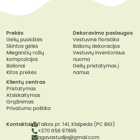
Prekės
Dekoravimo paslaugos
Gėlių puokštės
Vestuvinė floristika
Skintos gėlės
Balionų dekoracijos
Miegančių rožių
Vestuvių inventoriaus
kompozicijos
nuoma
Balionai
Gėlių pristatymas į
Kitos prekės
namus
Klientų centras
Pristatymas
Atsiskaitymas
Grąžinimas
Privatumo politika
Kontaktai
Taikos pr. 141, Klaipėda (PC BIG)
+370 656 97995
agavastudija@gmail.com