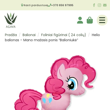
Rasti parduotuvę
+370 656 97995
Pradžia
Balionai
Foliniai figūrinai ( 24 colių)
Helio
balionas – Mano mažasis ponis “Balioniukė”