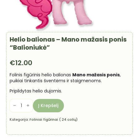
Helio balionas – Mano mažasis ponis
“Balioniukė”
€
12.00
Folinis figūrinis helio balionas
Mano mažasis ponis
,
puikiai tinkantis šventėms ir staigmenoms.
Pripildytas helio dujomis.
produkto
kiekis:
Į Krepšelį
Helio
balionas
-
Kategorija:
Foliniai figūrinai ( 24 colių)
Mano
mažasis
ponis
"Balioniukė"