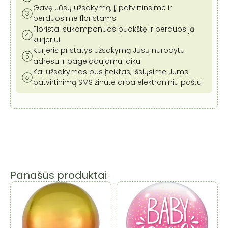
Gavę Jūsų užsakymą, jį patvirtinsime ir
perduosime floristams
Floristai sukomponuos puokštę ir perduos ją
kurjeriui
Kurjeris pristatys užsakymą Jūsų nurodytu
adresu ir pageidaujamu laiku
Kai užsakymas bus įteiktas, išsiųsime Jums
patvirtinimą SMS žinute arba elektroniniu paštu
Panašūs produktai