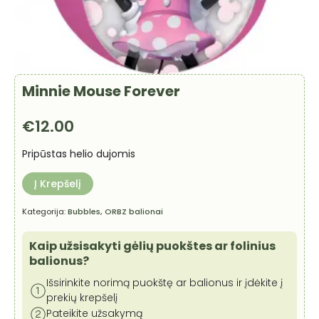
Minnie Mouse Forever
€
12.00
Pripūstas helio dujomis
Į Krepšelį
Kategorija:
Bubbles, ORBZ balionai
Kaip užsisakyti gėlių puokštes ar folinius
balionus?
Išsirinkite norimą puokštę ar balionus ir įdėkite į
prekių krepšelį
Pateikite užsakymą