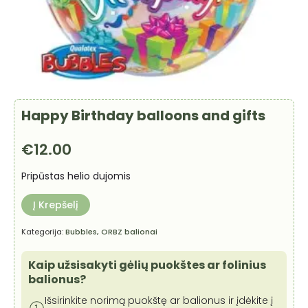
Happy Birthday balloons and gifts
€
12.00
Pripūstas helio dujomis
Į Krepšelį
Kategorija:
Bubbles, ORBZ balionai
Kaip užsisakyti gėlių puokštes ar folinius
balionus?
Išsirinkite norimą puokštę ar balionus ir įdėkite į