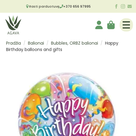
Rasti parduotuvę
+370 656 97995
Pradžia
Balionai
Bubbles, ORBZ balionai
Happy
Birthday balloons and gifts