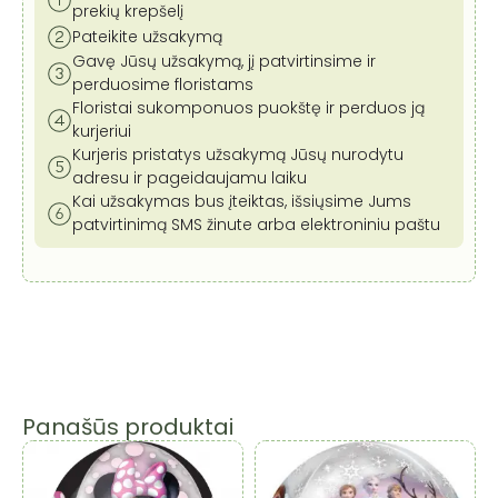
prekių krepšelį
Pateikite užsakymą
Gavę Jūsų užsakymą, jį patvirtinsime ir
perduosime floristams
Floristai sukomponuos puokštę ir perduos ją
kurjeriui
Kurjeris pristatys užsakymą Jūsų nurodytu
adresu ir pageidaujamu laiku
Kai užsakymas bus įteiktas, išsiųsime Jums
patvirtinimą SMS žinute arba elektroniniu paštu
Panašūs produktai