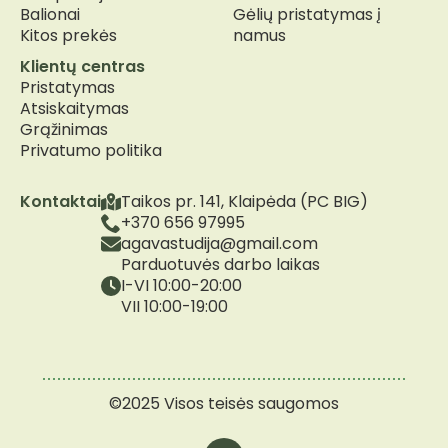
Balionai
Gėlių pristatymas į
Kitos prekės
namus
Klientų centras
Pristatymas
Atsiskaitymas
Grąžinimas
Privatumo politika
Kontaktai
Taikos pr. 141, Klaipėda (PC BIG)
+370 656 97995
agavastudija@gmail.com
Parduotuvės darbo laikas
I-VI 10:00-20:00
VII 10:00-19:00
©2025 Visos teisės saugomos