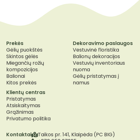
Prekės
Dekoravimo paslaugos
Gėlių puokštės
Vestuvinė floristika
Skintos gėlės
Balionų dekoracijos
Miegančių rožių
Vestuvių inventoriaus
kompozicijos
nuoma
Balionai
Gėlių pristatymas į
Kitos prekės
namus
Klientų centras
Pristatymas
Atsiskaitymas
Grąžinimas
Privatumo politika
Kontaktai
Taikos pr. 141, Klaipėda (PC BIG)