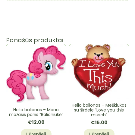
Panašūs produktai
Helio balionas – Meškiukas
Helio balionas – Mano
su širdele “Love you this
mažasis ponis “Balioniukė”
musch”
€
12.00
€
15.00
Į Krepšelį
Į Krepšelį