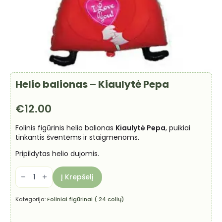
Helio balionas – Kiaulytė Pepa
€
12.00
Folinis figūrinis helio balionas
Kiaulytė Pepa
, puikiai
tinkantis šventėms ir staigmenoms.
Pripildytas helio dujomis.
produkto
kiekis:
Į Krepšelį
Helio
balionas
-
Kategorija:
Foliniai figūrinai ( 24 colių)
Kiaulytė
Pepa