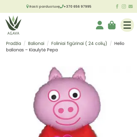
Rasti parduotuvę
+370 656 97995
Pradžia
Balionai
Foliniai figūrinai ( 24 colių)
Helio
balionas – Kiaulytė Pepa