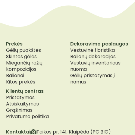
Prekės
Dekoravimo paslaugos
Gėlių puokštės
Vestuvinė floristika
Skintos gėlės
Balionų dekoracijos
Miegančių rožių
Vestuvių inventoriaus
kompozicijos
nuoma
Balionai
Gėlių pristatymas į
Kitos prekės
namus
Klientų centras
Pristatymas
Atsiskaitymas
Grąžinimas
Privatumo politika
Kontaktai
Taikos pr. 141, Klaipėda (PC BIG)