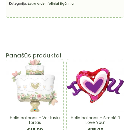
-
Kategorija:
Extra dideli foliniai figūriniai
Saulė,
91x77
cm,
geltona
Panašūs produktai
Helio balionas – Vestuvių
Helio balionas – Širdelė “I
tortas
Love You”
€
15.00
€
15.00