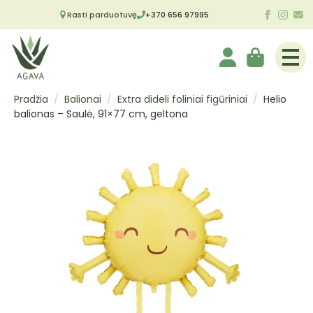
Rasti parduotuvę
+370 656 97995
Pradžia
Balionai
Extra dideli foliniai figūriniai
Helio
balionas – Saulė, 91×77 cm, geltona