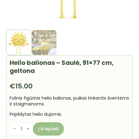
Helio balionas – Saulė, 91×77 cm,
geltona
€
15.00
Folinis figūrinis helio balionas, puikiai tinkantis šventėms
ir staigmenoms.
Pripildytas helio dujomis.
produkto
kiekis:
Į Krepšelį
Helio
balionas