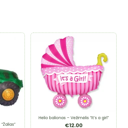
Helio balionas – Vežimėlis “It’s a girl”
 “Žalias”
€
12.00