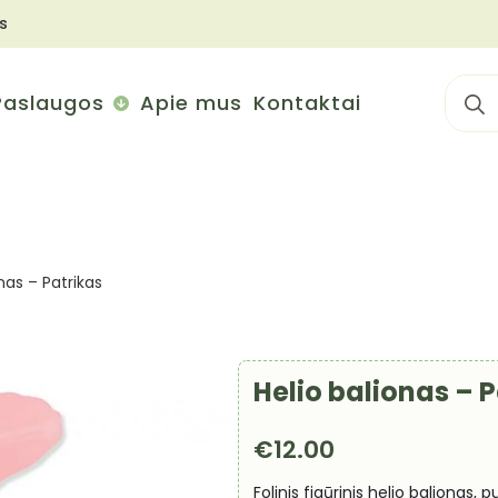
s
Sear
Paslaugos
Apie mus
Kontaktai
for:
nas – Patrikas
Helio balionas – 
€
12.00
Folinis figūrinis helio balionas,