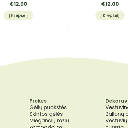
€
12.00
€
12.00
Į Krepšelį
Į Krepšelį
Prekės
Dekorav
Gėlių puokštės
Vestuvinė
Skintos gėlės
Balionų 
Miegančių rožių
Vestuvių
kompozicijos
nuoma