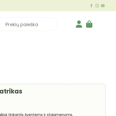
ch
Patrikas
 puikiai tinkantis šventėms ir staigmenoms.