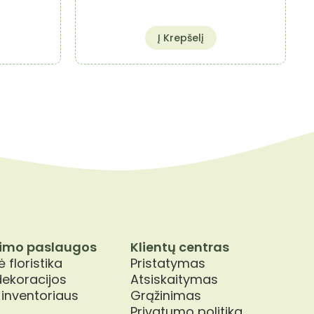
Į Krepšelį
imo paslaugos
Klientų centras
 floristika
Pristatymas
dekoracijos
Atsiskaitymas
 inventoriaus
Grąžinimas
Privatumo politika