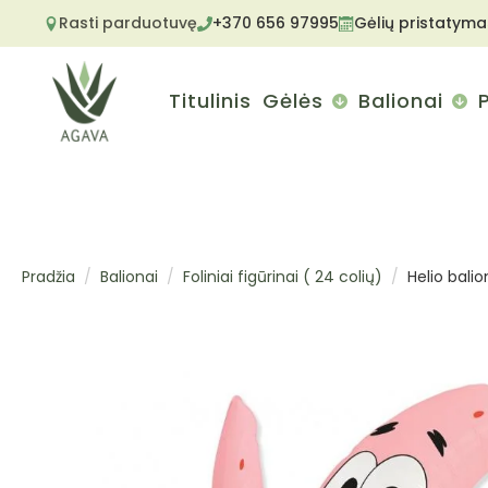
Rasti parduotuvę
+370 656 97995
Gėlių pristatyma
Titulinis
Gėlės
Balionai
Pradžia
Balionai
Foliniai figūrinai ( 24 colių)
Helio balio