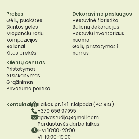
Prekės
Dekoravimo paslaugos
Gėlių puokštės
Vestuvinė floristika
Skintos gėlės
Balionų dekoracijos
Miegančių rožių
Vestuvių inventoriaus
kompozicijos
nuoma
Balionai
Gėlių pristatymas į
Kitos prekės
namus
Klientų centras
Pristatymas
Atsiskaitymas
Grąžinimas
Privatumo politika
Kontaktai
Taikos pr. 141, Klaipėda (PC BIG)
+370 656 97995
agavastudija@gmail.com
Parduotuvės darbo laikas
I-VI 10:00-20:00
VII 10:00-19:00