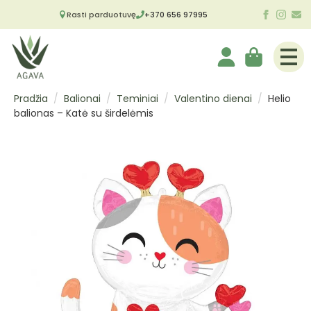
Rasti parduotuvę
+370 656 97995
Pradžia
Balionai
Teminiai
Valentino dienai
Helio
balionas – Katė su širdelėmis