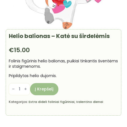
Helio balionas – Katė su širdelėmis
€
15.00
Folinis figūrinis helio balionas, puikiai tinkantis šventėms
ir staigmenoms.
Pripildytas helio dujomis.
produkto
kiekis:
Į Krepšelį
Helio
balionas
-
Kategorijos:
Extra dideli foliniai figūriniai
,
Valentino dienai
Katė
su
širdelėmis