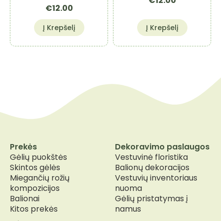
€
12.00
€
12.00
Į Krepšelį
Į Krepšelį
Prekės
Dekoravimo paslaugos
Gėlių puokštės
Vestuvinė floristika
Skintos gėlės
Balionų dekoracijos
Miegančių rožių
Vestuvių inventoriaus
kompozicijos
nuoma
Balionai
Gėlių pristatymas į
Kitos prekės
namus