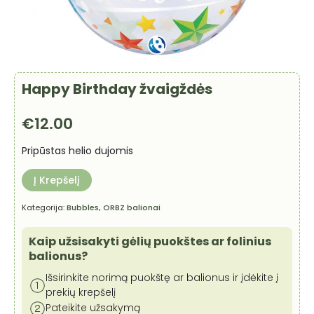
Happy Birthday žvaigždės
€
12.00
Pripūstas helio dujomis
Į Krepšelį
Kategorija:
Bubbles, ORBZ balionai
Kaip užsisakyti gėlių puokštes ar folinius
balionus?
Išsirinkite norimą puokštę ar balionus ir įdėkite į
prekių krepšelį
Pateikite užsakymą