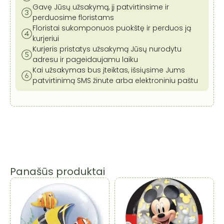
Gavę Jūsų užsakymą, jį patvirtinsime ir
perduosime floristams
Floristai sukomponuos puokštę ir perduos ją
kurjeriui
Kurjeris pristatys užsakymą Jūsų nurodytu
adresu ir pageidaujamu laiku
Kai užsakymas bus įteiktas, išsiųsime Jums
patvirtinimą SMS žinute arba elektroniniu paštu
Panašūs produktai