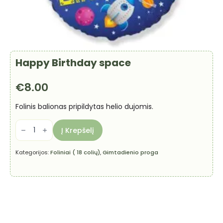
Happy Birthday space
€
8.00
Folinis balionas pripildytas helio dujomis.
produkto
kiekis:
Į Krepšelį
Happy
Birthday
space
Kategorijos:
Foliniai ( 18 colių)
,
Gimtadienio proga