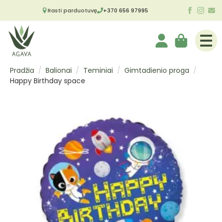
Rasti parduotuvę
+370 656 97995
Pradžia
Balionai
Teminiai
Gimtadienio proga
Happy Birthday space