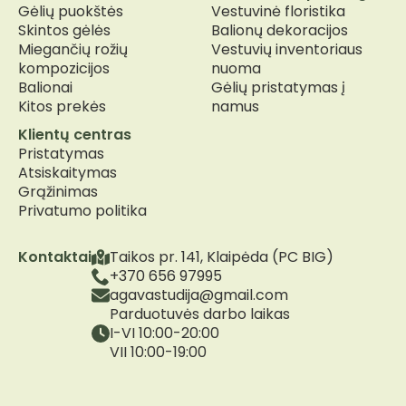
Gėlių puokštės
Vestuvinė floristika
Skintos gėlės
Balionų dekoracijos
Miegančių rožių
Vestuvių inventoriaus
kompozicijos
nuoma
Balionai
Gėlių pristatymas į
Kitos prekės
namus
Klientų centras
Pristatymas
Atsiskaitymas
Grąžinimas
Privatumo politika
Kontaktai
Taikos pr. 141, Klaipėda (PC BIG)
+370 656 97995
agavastudija@gmail.com
Parduotuvės darbo laikas
I-VI 10:00-20:00
VII 10:00-19:00