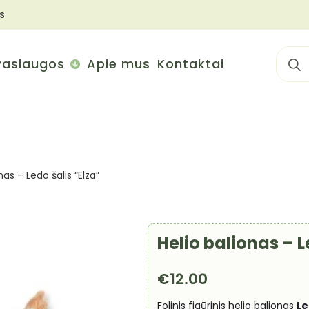
s
Sear
Paslaugos
Apie mus
Kontaktai
for:
nas – Ledo šalis “Elza”
Helio balionas – L
€
12.00
Folinis figūrinis helio balionas
Le