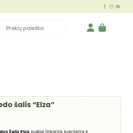
ch
edo šalis “Elza”
dos Šalis Elza
, puikiai tinkantis šventėms ir