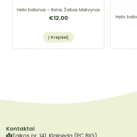
Helio balionas – Ratai, Žaibas Makvynas
Helio bali
€
12.00
Į Krepšelį
Kontaktai
Taikos pr. 141, Klaipėda (PC BIG)