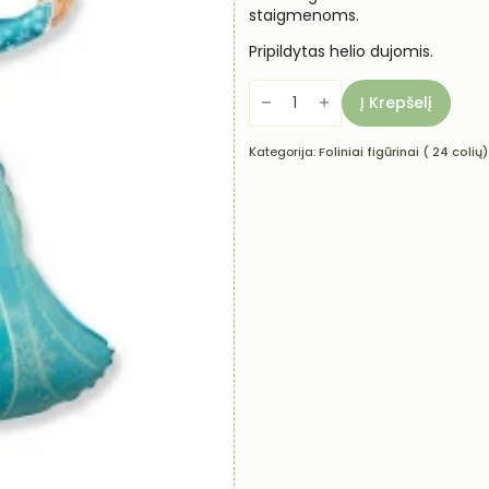
staigmenoms.
Pripildytas helio dujomis.
produkto
kiekis:
Į Krepšelį
Helio
balionas
-
Kategorija:
Foliniai figūrinai ( 24 colių)
Ledo
šalis
"Elza"