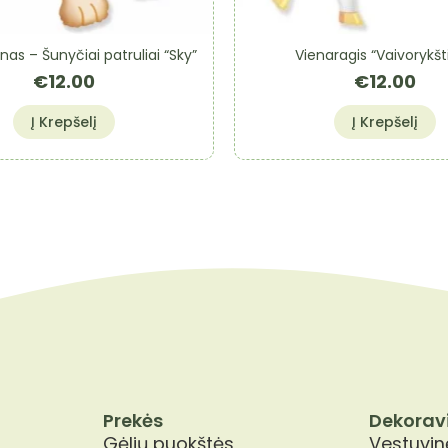
onas – Šunyčiai patruliai “Sky”
Vienaragis “Vaivorykšti
€
12.00
€
12.00
Į Krepšelį
Į Krepšelį
Prekės
Dekorav
Gėlių puokštės
Vestuvinė