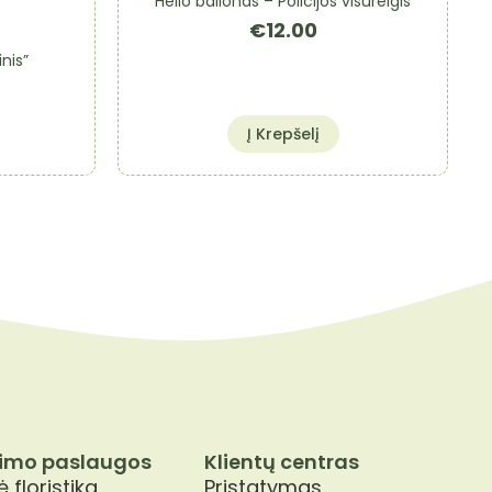
Helio balionas – Policijos visureigis
€
12.00
nis”
Į Krepšelį
imo paslaugos
Klientų centras
 floristika
Pristatymas