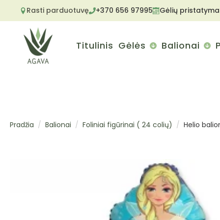
Rasti parduotuvę
+370 656 97995
Gėlių pristatyma
Titulinis
Gėlės
Balionai
Pradžia
Balionai
Foliniai figūrinai ( 24 colių)
Helio balio